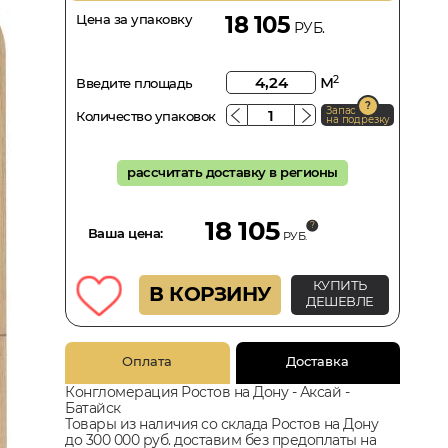
Цена за упаковку
18 105
РУБ.
м
2
Введите площадь
Запас
Количество упаковок
на подрезку
рассчитать доставку в регионы
18 105
Ваша цена:
РУБ.
КУПИТЬ
В КОРЗИНУ
ДЕШЕВЛЕ
Оплата
Доставка
Конгломерация Ростов на Дону - Аксай -
Батайск
Товары из наличия со склада Ростов на Дону
до 300 000 руб. доставим без предоплаты на