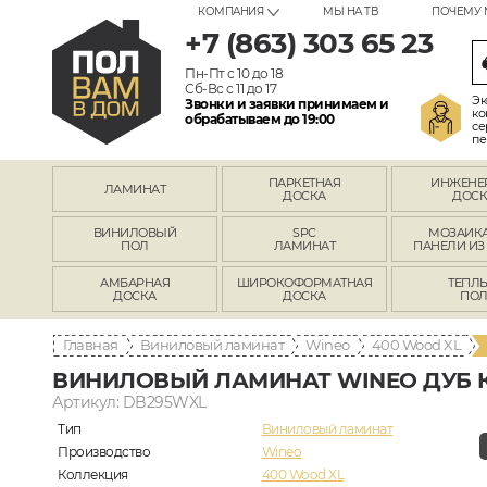
КОМПАНИЯ
МЫ НА ТВ
ПОЧЕМУ 
+7 (863) 303 65 23
Пн-Пт с 10 до 18
Сб-Вс с 11 до 17
Эк
Звонки и заявки принимаем и
ко
обрабатываем до 19:00
се
пе
ПАРКЕТНАЯ
ИНЖЕНЕ
ЛАМИНАТ
ДОСКА
ДОСК
ВИНИЛОВЫЙ
SPC
МОЗАИКА
ПОЛ
ЛАМИНАТ
ПАНЕЛИ ИЗ
АМБАРНАЯ
ШИРОКОФОРМАТНАЯ
ТЕПЛ
ДОСКА
ДОСКА
ПО
Главная
Виниловый ламинат
Wineo
400 Wood XL
ВИНИЛОВЫЙ ЛАМИНАТ WINEO ДУБ 
Артикул: DB295WXL
Тип
Виниловый ламинат
Производство
Wineo
Коллекция
400 Wood XL