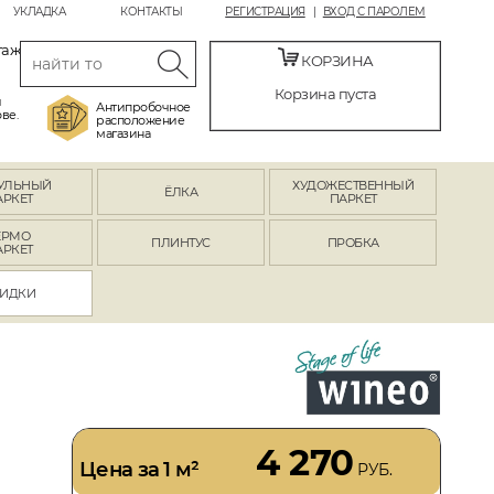
УКЛАДКА
КОНТАКТЫ
РЕГИСТРАЦИЯ
ВХОД С ПАРОЛЕМ
таж
КОРЗИНА
Корзина пуста
й
Антипробочное
ве.
расположение
магазина
УЛЬНЫЙ
ХУДОЖЕСТВЕННЫЙ
ЁЛКА
АРКЕТ
ПАРКЕТ
ЕРМО
ПЛИНТУС
ПРОБКА
АРКЕТ
ИДКИ
4 270
Цена за 1 м²
РУБ.