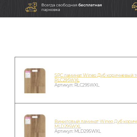
SPC ламинат Wineo Дуб коричневый 
RLC295WXL
Артикул: RLC295WXL
Виниловый ламинат Wineo Дуб корич
MLD295WXL
Артикул: MLD295WXL