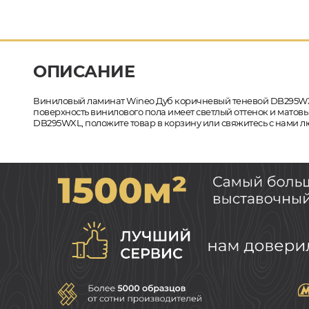
ОПИСАНИЕ
Виниловый ламинат Wineo Дуб коричневый теневой DB295WXL
поверхность винилового пола имеет светлый оттенок и матовы
DB295WXL, положите товар в корзину или свяжитесь с нами л