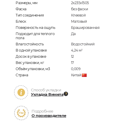
Размеры, мм
2х235х1505
Фаска
без фаски
Тип соединения
Клеевой
Блеск
Матовый
Поверхность на ощупь
Брашированная
Подходит для теплого
Да
пола
Влагостойкость
Водостойкий
В одной упаковке
4,24
м
2
Досок в упаковке
12
Вес упаковки, кг
17
Объём упаковки, м3
0,009
Страна
Китай
Способ укладки
Укладка Винила
Подробнее
О производителе