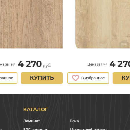
4 270
4 27
на за 1 м²
Цена за 1 м²
руб.
КУПИТЬ
КУ
КАТАЛОГ
Ламинат
Елка
я
SPC ламинат
Модульный паркет