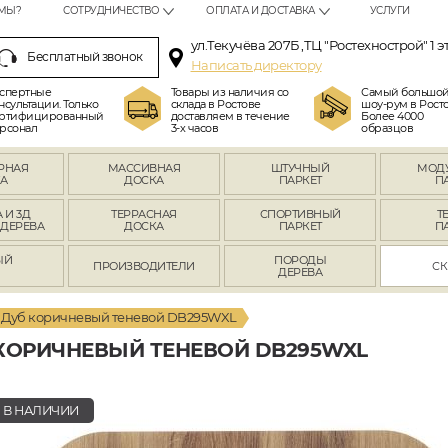
МЫ?
СОТРУДНИЧЕСТВО
ОПЛАТА И ДОСТАВКА
УСЛУГИ
ул.Текучёва 207Б ,ТЦ "Ростехнострой" 1 э
Бесплатный звонок
Написать директору
спертные
Товары из наличия со
Самый большо
нсультации. Только
склада в Ростове
шоу-рум в Росто
ртифицированный
доставляем в течение
Более 4000
рсонал
3-х часов
образцов
РНАЯ
МАССИВНАЯ
ШТУЧНЫЙ
МОД
А
ДОСКА
ПАРКЕТ
П
 И 3Д
ТЕРРАСНАЯ
СПОРТИВНЫЙ
Т
 ДЕРЕВА
ДОСКА
ПАРКЕТ
П
ЫЙ
ПОРОДЫ
ПРОИЗВОДИТЕЛИ
СК
Л
ДЕРЕВА
Дуб коричневый теневой DB295WXL
КОРИЧНЕВЫЙ ТЕНЕВОЙ DB295WXL
В НАЛИЧИИ