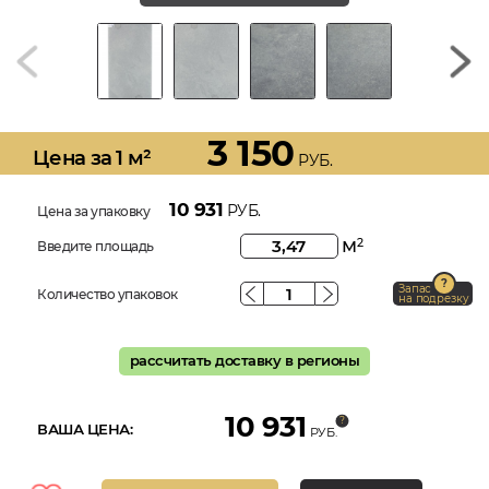
3 150
Цена за 1 м²
РУБ.
10 931
РУБ.
Цена за упаковку
м
2
Введите площадь
Запас
Количество упаковок
на подрезку
рассчитать доставку в регионы
10 931
ВАША ЦЕНА:
РУБ.