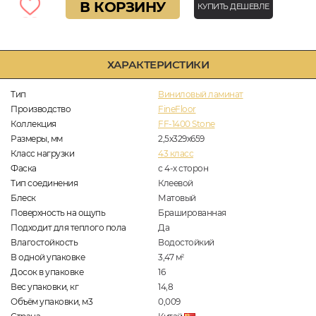
В КОРЗИНУ
КУПИТЬ ДЕШЕВЛЕ
ХАРАКТЕРИСТИКИ
Тип
Виниловый ламинат
Производство
FineFloor
Коллекция
FF-1400 Stone
Размеры, мм
2,5х329х659
Класс нагрузки
43 класс
Фаска
с 4-х сторон
Тип соединения
Клеевой
Блеск
Матовый
Поверхность на ощупь
Брашированная
Подходит для теплого пола
Да
Влагостойкость
Водостойкий
В одной упаковке
3,47
м
2
Досок в упаковке
16
Вес упаковки, кг
14,8
Объём упаковки, м3
0,009