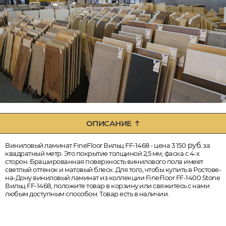
ОПИСАНИЕ
руб.
Виниловый ламинат FineFloor Вильц FF-1468 - цена 3 150
за
квадратный метр. Это покрытие толщиной 2,5 мм, фаска с 4-х
сторон. Брашированная поверхность винилового пола имеет
светлый оттенок и матовый блеск. Для того, чтобы купить в Ростове-
на-Дону виниловый ламинат из коллекции FineFloor FF-1400 Stone
Вильц FF-1468, положите товар в корзину или свяжитесь с нами
любым доступным способом. Товар есть в наличии.