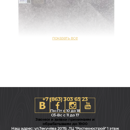
+7 (863) 303 65 23
Пн-Пт с 10 до 18
Сб-Вс с 11 до 17
Звонки и заявки принимаем и
обрабатываем до 19:00
Наш адрес:
ул.Текучёва 207Б ,ТЦ "Ростехнострой" 1 этаж