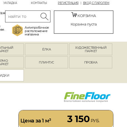
УКЛАДКА
КОНТАКТЫ
РЕГИСТРАЦИЯ
ВХОД С ПАРОЛЕМ
таж
КОРЗИНА
Корзина пуста
й
Антипробочное
ве.
расположение
магазина
УЛЬНЫЙ
ХУДОЖЕСТВЕННЫЙ
ЁЛКА
АРКЕТ
ПАРКЕТ
ЕРМО
ПЛИНТУС
ПРОБКА
АРКЕТ
ИДКИ
3 150
Цена за 1 м²
РУБ.