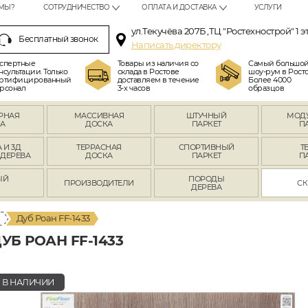
МЫ?
СОТРУДНИЧЕСТВО
ОПЛАТА И ДОСТАВКА
УСЛУГИ
ул.Текучёва 207Б ,ТЦ "Ростехнострой" 1 э
Бесплатный звонок
Написать директору
спертные
Товары из наличия со
Самый большо
нсультации. Только
склада в Ростове
шоу-рум в Росто
ртифицированный
доставляем в течение
Более 4000
рсонал
3-х часов
образцов
РНАЯ
МАССИВНАЯ
ШТУЧНЫЙ
МОД
А
ДОСКА
ПАРКЕТ
П
 И 3Д
ТЕРРАСНАЯ
СПОРТИВНЫЙ
Т
 ДЕРЕВА
ДОСКА
ПАРКЕТ
П
ЫЙ
ПОРОДЫ
ПРОИЗВОДИТЕЛИ
СК
Л
ДЕРЕВА
Дуб Роан FF-1433
Б РОАН FF-1433
В НАЛИЧИИ