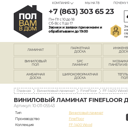
КОМПАНИЯ
МЫ НА ТВ
ПОЧЕМУ 
+7 (863) 303 65 23
Пн-Пт с 10 до 18
Сб-Вс с 11 до 17
Эк
Звонки и заявки принимаем и
ко
обрабатываем до 19:00
се
пе
ПАРКЕТНАЯ
ИНЖЕНЕ
ЛАМИНАТ
ДОСКА
ДОСК
ВИНИЛОВЫЙ
SPC
МОЗАИКА
ПОЛ
ЛАМИНАТ
ПАНЕЛИ ИЗ
АМБАРНАЯ
ШИРОКОФОРМАТНАЯ
ТЕПЛ
ДОСКА
ДОСКА
ПО
Главная
Виниловый ламинат
FineFloor
FF-1400 Wood
ВИНИЛОВЫЙ ЛАМИНАТ FINEFLOOR ДУ
Артикул: 10-011-05543
Тип
Виниловый ламинат
Производство
FineFloor
Коллекция
FF-1400 Wood