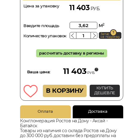
Цена за упаковку
11 403
РУБ.
м
2
Введите площадь
Запас
Количество упаковок
на подрезку
рассчитать доставку в регионы
11 403
Ваша цена:
РУБ.
КУПИТЬ
В КОРЗИНУ
ДЕШЕВЛЕ
Оплата
Доставка
Конгломерация Ростов на Дону - Аксай -
Батайск
Товары из наличия со склада Ростов на Дону
до 300 000 руб. доставим без предоплаты на