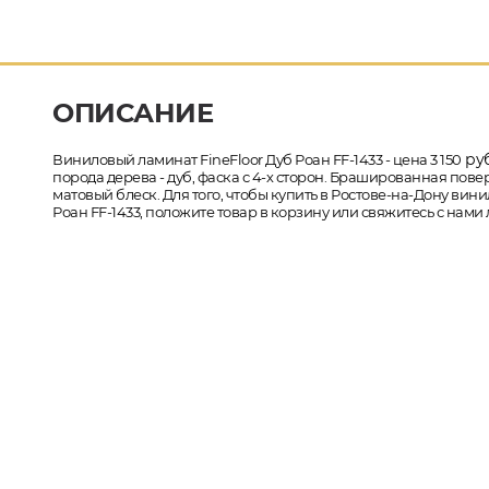
ОПИСАНИЕ
руб
Виниловый ламинат FineFloor Дуб Роан FF-1433 - цена 3 150
порода дерева - дуб, фаска с 4-х сторон. Брашированная пове
матовый блеск. Для того, чтобы купить в Ростове-на-Дону вин
Роан FF-1433, положите товар в корзину или свяжитесь с нами