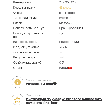
Размеры, мм
2,5х196х1320
Класс нагрузки
43 класс
Фаска
с 4-х сторон
Тип соединения
Клеевой
Блеск
Матовый
Поверхность на ощупь
Брашированная
Подходит для теплого
Да
пола
Влагостойкость
Водостойкий
В одной упаковке
3,62
м
2
Досок в упаковке
14
Вес упаковки, кг
14,8
Объём упаковки, м3
0,01
Страна
Китай
Способ укладки
Укладка Винила
Смотреть
Инструкция по укладке клеевого винилового
ламината FineFloor