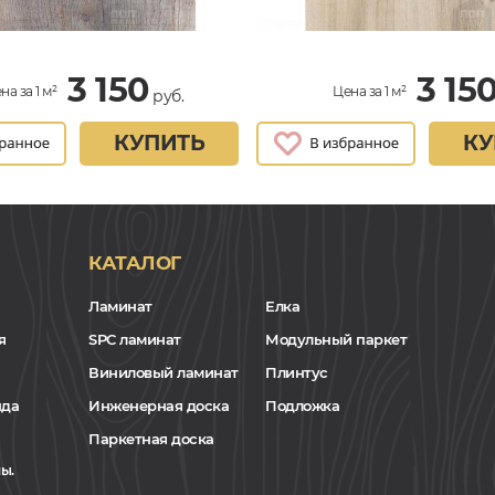
3 150
3 15
на за 1 м²
Цена за 1 м²
руб.
КУПИТЬ
КУ
КАТАЛОГ
Ламинат
Елка
я
SPC ламинат
Модульный паркет
Виниловый ламинат
Плинтус
нда
Инженерная доска
Подложка
Паркетная доска
ы.