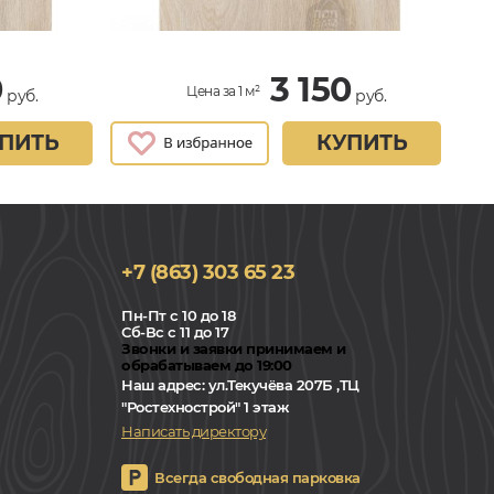
0
3 150
Цена за 1 м²
руб.
руб.
ПИТЬ
КУПИТЬ
+7 (863) 303 65 23
Пн-Пт с 10 до 18
Сб-Вс с 11 до 17
Звонки и заявки принимаем и
обрабатываем до 19:00
Наш адрес:
ул.Текучёва 207Б ,ТЦ
"Ростехнострой" 1 этаж
Написать директору
Всегда свободная парковка