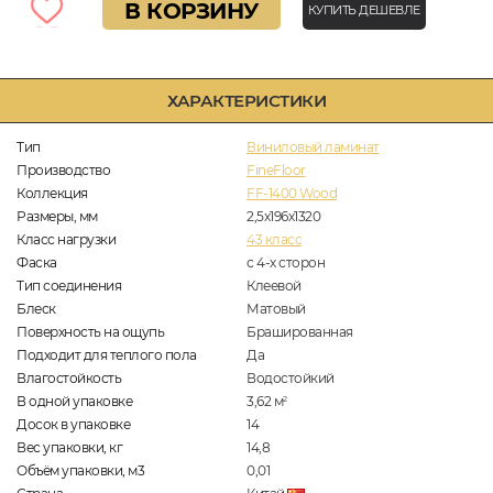
В КОРЗИНУ
КУПИТЬ ДЕШЕВЛЕ
ХАРАКТЕРИСТИКИ
Тип
Виниловый ламинат
Производство
FineFloor
Коллекция
FF-1400 Wood
Размеры, мм
2,5х196х1320
Класс нагрузки
43 класс
Фаска
с 4-х сторон
Тип соединения
Клеевой
Блеск
Матовый
Поверхность на ощупь
Брашированная
Подходит для теплого пола
Да
Влагостойкость
Водостойкий
В одной упаковке
3,62
м
2
Досок в упаковке
14
Вес упаковки, кг
14,8
Объём упаковки, м3
0,01