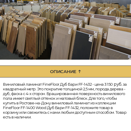
ОПИСАНИЕ
руб.
Виниловый ламинат FineFloor Дуб Бари FF-1432 - цена 3 150
за
квадратный метр. Это покрытие толщиной 2,5 мм, порода дерева -
дуб, фаска с 4-х сторон. Брашированная поверхность винилового
пола имеет светлый оттенок и матовый блеск. Для того, чтобы
купить в Ростове-на-Дону виниловый ламинат из коллекции
FineFloor FF-1400 Wood Дуб Бари FF-1432, положите товар в
корзину или свяжитесь с нами любым доступным способом. Товар
есть в наличии.