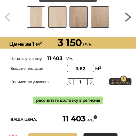
3 150
Цена за 1 м²
РУБ.
11 403
РУБ.
Цена за упаковку
м
2
Введите площадь
Запас
Количество упаковок
на подрезку
рассчитать доставку в регионы
11 403
ВАША ЦЕНА:
РУБ.