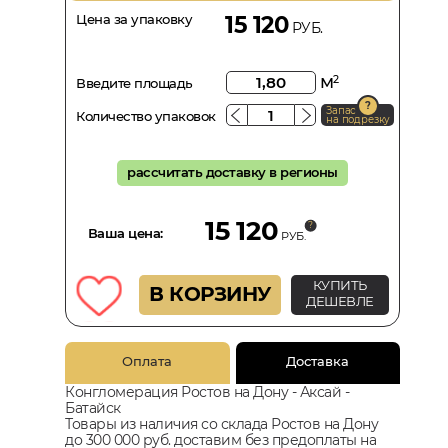
Цена за упаковку
15 120
РУБ.
м
2
Введите площадь
Запас
Количество упаковок
на подрезку
рассчитать доставку в регионы
15 120
Ваша цена:
РУБ.
КУПИТЬ
В КОРЗИНУ
ДЕШЕВЛЕ
Оплата
Доставка
Конгломерация Ростов на Дону - Аксай -
Батайск
Товары из наличия со склада Ростов на Дону
до 300 000 руб. доставим без предоплаты на