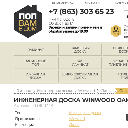
КОМПАНИЯ
МЫ НА ТВ
ПОЧЕМУ 
+7 (863) 303 65 23
Пн-Пт с 10 до 18
Сб-Вс с 11 до 17
Эк
Звонки и заявки принимаем и
ко
обрабатываем до 19:00
се
пе
ПАРКЕТНАЯ
ИНЖЕНЕ
ЛАМИНАТ
ДОСКА
ДОСК
ВИНИЛОВЫЙ
SPC
МОЗАИКА
ПОЛ
ЛАМИНАТ
ПАНЕЛИ ИЗ
АМБАРНАЯ
ШИРОКОФОРМАТНАЯ
ТЕПЛ
ДОСКА
ДОСКА
ПО
Главная
Инженерная доска
Winwood
Classic
Oak 
ИНЖЕНЕРНАЯ ДОСКА WINWOOD OAK I
Артикул: 10-011-04441
Тип
Инженерная доска
Производство
Winwood
Коллекция
Classic