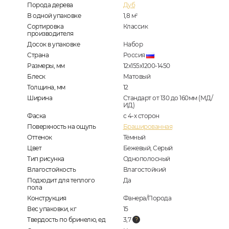
Порода дерева
Дуб
В одной упаковке
1,8
м
2
Сортировка
Классик
производителя
Досок в упаковке
Набор
Страна
Россия
Размеры, мм
12х155х1200-1450
Блеск
Матовый
Толщина, мм
12
Ширина
Стандарт от 130 до 160мм (МД/
ИД)
Фаска
с 4-х сторон
Поверхность на ощупь
Брашированная
Оттенок
Тёмный
Цвет
Бежевый, Серый
Тип рисунка
Однополосный
Влагостойкость
Влагостойкий
Подходит для теплого
Да
пола
Конструкция
Фанера/Порода
Вес упаковки, кг
15
Твердость по бринелю, ед
3,7