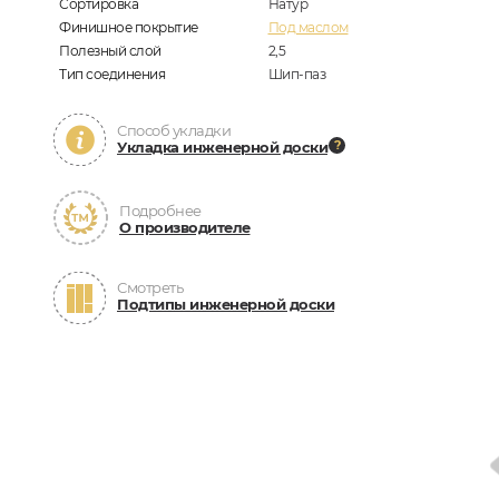
Сортировка
Натур
Финишное покрытие
Под маслом
Полезный слой
2,5
Тип соединения
Шип-паз
Способ укладки
Укладка инженерной доски
Подробнее
О производителе
Смотреть
Подтипы инженерной доски