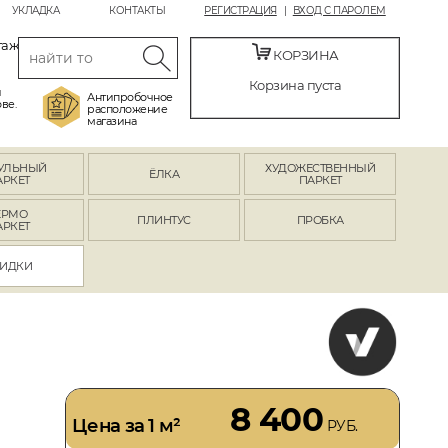
УКЛАДКА
КОНТАКТЫ
РЕГИСТРАЦИЯ
ВХОД С ПАРОЛЕМ
таж
КОРЗИНА
Корзина пуста
й
Антипробочное
ве.
расположение
магазина
УЛЬНЫЙ
ХУДОЖЕСТВЕННЫЙ
ЁЛКА
АРКЕТ
ПАРКЕТ
ЕРМО
ПЛИНТУС
ПРОБКА
АРКЕТ
ИДКИ
8 400
Цена за 1 м²
РУБ.