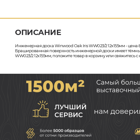
ОПИСАНИЕ
Инженерная доска Winwood Oak Iris WW023/2 12х155мм - цена 
Брашированная поверхность инженерной доски имеет тёмный от
WW023/2 12х155мм, положите товар в корзину или свяжитесь с