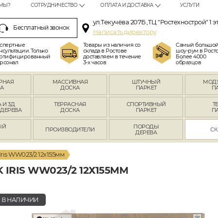
МЫ?
СОТРУДНИЧЕСТВО
ОПЛАТА И ДОСТАВКА
УСЛУГИ
ул.Текучёва 207Б ,ТЦ "Ростехнострой" 1 э
Бесплатный звонок
Написать директору
спертные
Товары из наличия со
Самый большо
нсультации. Только
склада в Ростове
шоу-рум в Росто
ртифицированный
доставляем в течение
Более 4000
рсонал
3-х часов
образцов
РНАЯ
МАССИВНАЯ
ШТУЧНЫЙ
МОД
А
ДОСКА
ПАРКЕТ
П
 И 3Д
ТЕРРАСНАЯ
СПОРТИВНЫЙ
Т
 ДЕРЕВА
ДОСКА
ПАРКЕТ
П
ЫЙ
ПОРОДЫ
ПРОИЗВОДИТЕЛИ
СК
Л
ДЕРЕВА
Iris WW023/2 12х155мм
RIS WW023/2 12Х155ММ
В НАЛИЧИИ