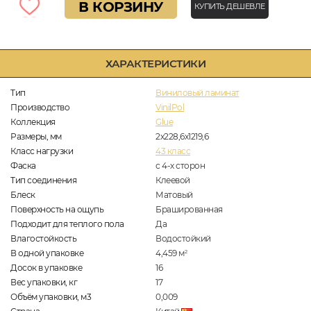
В КОРЗИНУ
КУПИТЬ ДЕШЕВЛЕ
ХАРАКТЕРИСТИКИ
Тип
Виниловый ламинат
Производство
VinilPol
Коллекция
Glue
Размеры, мм
2х228,6х1219,6
Класс нагрузки
43 класс
Фаска
с 4-х сторон
Тип соединения
Клеевой
Блеск
Матовый
Поверхность на ощупь
Брашированная
Подходит для теплого пола
Да
Влагостойкость
Водостойкий
В одной упаковке
4,459
м
2
Досок в упаковке
16
Вес упаковки, кг
17
Объём упаковки, м3
0,009