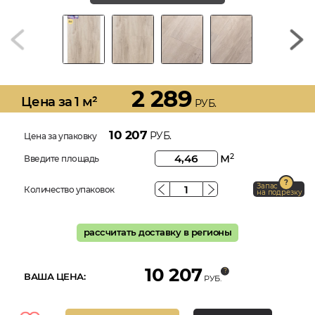
2 289
Цена за 1 м²
РУБ.
10 207
РУБ.
Цена за упаковку
м
2
Введите площадь
Запас
Количество упаковок
на подрезку
рассчитать доставку в регионы
10 207
ВАША ЦЕНА:
РУБ.