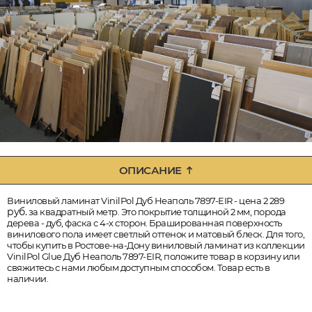
ОПИСАНИЕ
Виниловый ламинат VinilPol Дуб Неаполь 7897-EIR - цена 2 289
руб.
за квадратный метр. Это покрытие толщиной 2 мм, порода
дерева - дуб, фаска с 4-х сторон. Брашированная поверхность
винилового пола имеет светлый оттенок и матовый блеск. Для того,
чтобы купить в Ростове-на-Дону виниловый ламинат из коллекции
VinilPol Glue Дуб Неаполь 7897-EIR, положите товар в корзину или
свяжитесь с нами любым доступным способом. Товар есть в
наличии.