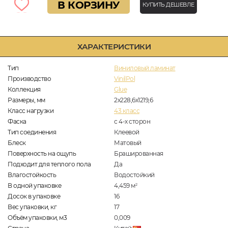
В КОРЗИНУ
КУПИТЬ ДЕШЕВЛЕ
ХАРАКТЕРИСТИКИ
Тип
Виниловый ламинат
Производство
VinilPol
Коллекция
Glue
Размеры, мм
2х228,6х1219,6
Класс нагрузки
43 класс
Фаска
с 4-х сторон
Тип соединения
Клеевой
Блеск
Матовый
Поверхность на ощупь
Брашированная
Подходит для теплого пола
Да
Влагостойкость
Водостойкий
В одной упаковке
4,459
м
2
Досок в упаковке
16
Вес упаковки, кг
17
Объём упаковки, м3
0,009