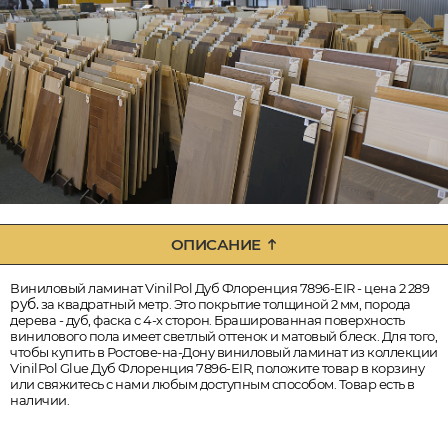
ОПИСАНИЕ
Виниловый ламинат VinilPol Дуб Флоренция 7896-EIR - цена 2 289
руб.
за квадратный метр. Это покрытие толщиной 2 мм, порода
дерева - дуб, фаска с 4-х сторон. Брашированная поверхность
винилового пола имеет светлый оттенок и матовый блеск. Для того,
чтобы купить в Ростове-на-Дону виниловый ламинат из коллекции
VinilPol Glue Дуб Флоренция 7896-EIR, положите товар в корзину
или свяжитесь с нами любым доступным способом. Товар есть в
наличии.