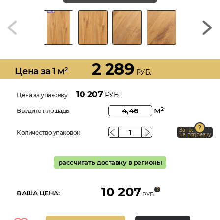
2 289
Цена за 1 м²
РУБ.
10 207
РУБ.
Цена за упаковку
м
2
Введите площадь
Запас
Количество упаковок
на подрезку
рассчитать доставку в регионы
10 207
ВАША ЦЕНА:
РУБ.