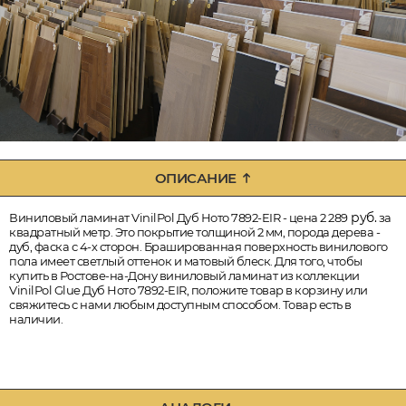
ОПИСАНИЕ
руб.
Виниловый ламинат VinilPol Дуб Ното 7892-EIR - цена 2 289
за
квадратный метр. Это покрытие толщиной 2 мм, порода дерева -
дуб, фаска с 4-х сторон. Брашированная поверхность винилового
пола имеет светлый оттенок и матовый блеск. Для того, чтобы
купить в Ростове-на-Дону виниловый ламинат из коллекции
VinilPol Glue Дуб Ното 7892-EIR, положите товар в корзину или
свяжитесь с нами любым доступным способом. Товар есть в
наличии.