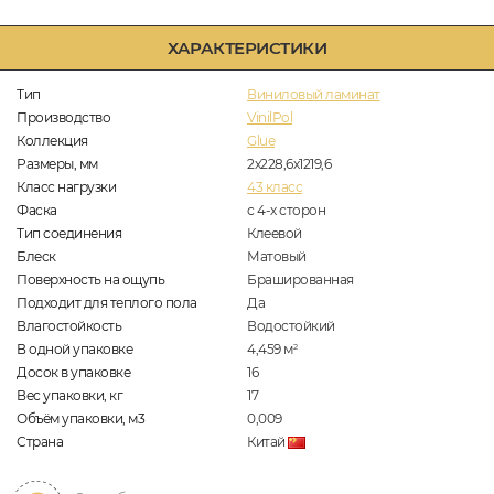
ХАРАКТЕРИСТИКИ
Тип
Виниловый ламинат
Производство
VinilPol
Коллекция
Glue
Размеры, мм
2х228,6х1219,6
Класс нагрузки
43 класс
Фаска
с 4-х сторон
Тип соединения
Клеевой
Блеск
Матовый
Поверхность на ощупь
Брашированная
Подходит для теплого пола
Да
Влагостойкость
Водостойкий
В одной упаковке
4,459
м
2
Досок в упаковке
16
Вес упаковки, кг
17
Объём упаковки, м3
0,009
Страна
Китай