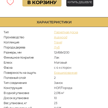
В КОРЗИНУ
КУПИТЬ ДЕШЕВЛЕ
ХАРАКТЕРИСТИКИ
Тип
Паркетная доска
Производство
Auswood
Коллекция
Travel
Порода дерева
Дуб
Размеры, мм
12х168х1200
Финишное покрытие
Лак
Блеск
Матовый
Фаска
с 4-х сторон
Поверхность на ощупь
Брашированная
Полезный слой
2
Тип соединения
Замок
Конструкция
HDF/Порода
В одной упаковке
2,016
м
2
Досок в упаковке
10
Вес упаковки, кг
23