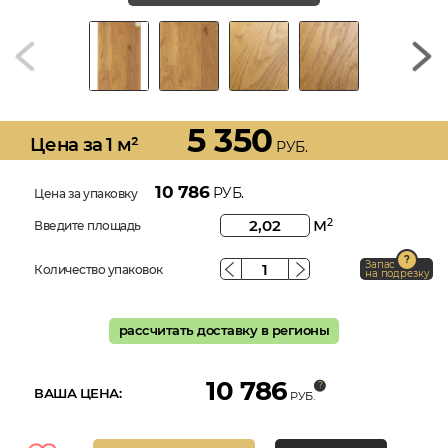
5 350
Цена за 1 м²
РУБ.
10 786
РУБ.
Цена за упаковку
м
2
Введите площадь
Запас
Количество упаковок
на подрезку
рассчитать доставку в регионы
10 786
ВАША ЦЕНА:
РУБ.