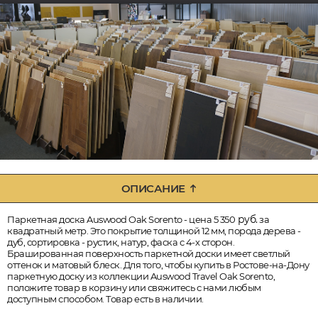
ОПИСАНИЕ
руб.
Паркетная доска Auswood Oak Sorento - цена 5 350
за
квадратный метр. Это покрытие толщиной 12 мм, порода дерева -
дуб, сортировка - рустик, натур, фаска с 4-х сторон.
Брашированная поверхность паркетной доски имеет светлый
оттенок и матовый блеск. Для того, чтобы купить в Ростове-на-Дону
паркетную доску из коллекции Auswood Travel Oak Sorento,
положите товар в корзину или свяжитесь с нами любым
доступным способом. Товар есть в наличии.