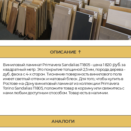
ОПИСАНИЕ
руб.
Виниловый ламинат Primavera Sandalias T1805 - цена 1 820
за
квадратный метр. Это покрытие толщиной 2,5 мм, порода дерева -
дуб, фаска с 4-х сторон. Тиснение поверхность винилового пола
имеет светлый оттенок и матовый блеск. Для того, чтобы купить в
Ростове-на-Дону виниловый ламинат из коллекции Primavera
Torino Sandalias T1805, положите товар в корзину или свяжитесь с
нами любым доступным способом. Товар есть в наличии.
АНАЛОГИ