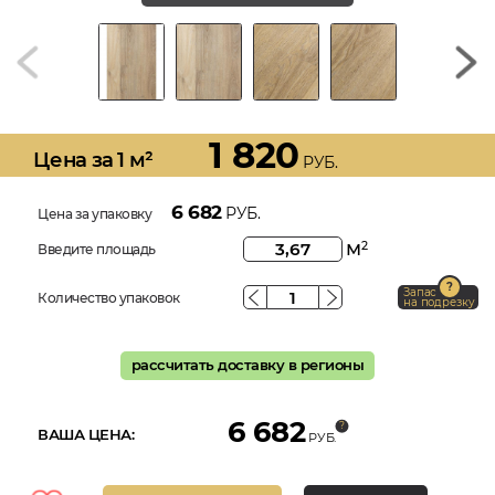
1 820
Цена за 1 м²
РУБ.
6 682
РУБ.
Цена за упаковку
м
2
Введите площадь
Запас
Количество упаковок
на подрезку
рассчитать доставку в регионы
6 682
ВАША ЦЕНА:
РУБ.