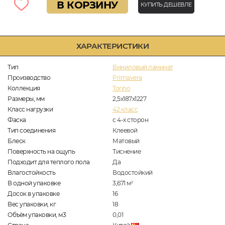
В КОРЗИНУ
КУПИТЬ ДЕШЕВЛЕ
ХАРАКТЕРИСТИКИ
Тип
Виниловый ламинат
Производство
Primavera
Коллекция
Torino
Размеры, мм
2,5х187х1227
Класс нагрузки
42 класс
Фаска
с 4-х сторон
Тип соединения
Клеевой
Блеск
Матовый
Поверхность на ощупь
Тиснение
Подходит для теплого пола
Да
Влагостойкость
Водостойкий
В одной упаковке
3,671
м
2
Досок в упаковке
16
Вес упаковки, кг
18
Объём упаковки, м3
0,01