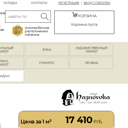
УКЛАДКА
КОНТАКТЫ
РЕГИСТРАЦИЯ
ВХОД С ПАРОЛЕМ
таж
КОРЗИНА
Корзина пуста
й
Антипробочное
ве.
расположение
магазина
УЛЬНЫЙ
ХУДОЖЕСТВЕННЫЙ
ЁЛКА
АРКЕТ
ПАРКЕТ
ЕРМО
ПЛИНТУС
ПРОБКА
АРКЕТ
ИДКИ
17 410
Цена за 1 м²
РУБ.