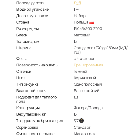
Порода дерева
Дуб
В одной упаковке
1
м
2
Досок в упаковке
Набор
Страна
Польша
Размеры, мм
15х145х500-2200
Блеск
Матовый
Толщина, мм
15
Ширина
Стандарт от 130 до 160мм (МД/
ИД)
Фаска
с 4-х сторон
Поверхность на ощупь
Брашированная
Оттенок
Тёмный
Цвет
Коричневый
Тип рисунка
Однополосный
Влагостойкость
Влагостойкий
Подходит для теплого
Да
пола
Конструкция
Фанера/Порода
Вес упаковки, кг
15
Твердость по бринелю, ед
3,7
Сортировка
Стандарт
Финишное покрытие
Масло-воск