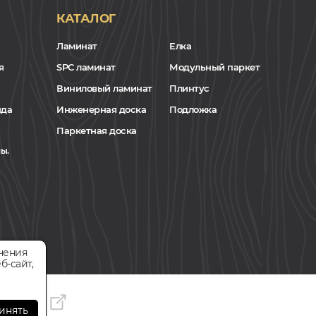
КАТАЛОГ
Ламинат
Елка
я
SPC ламинат
Модульный паркет
Виниловый ламинат
Плинтус
нда
Инженерная доска
Подложка
Паркетная доска
ы.
чения
б-сайт,
инять