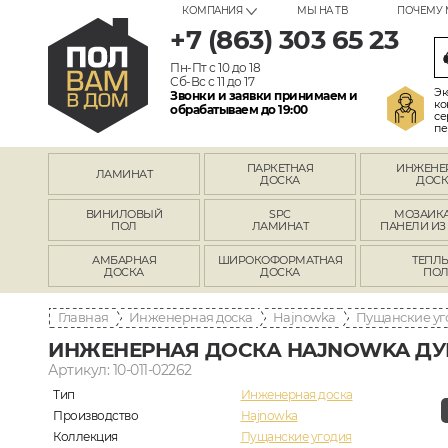
КОМПАНИЯ
МЫ НА ТВ
ПОЧЕМУ 
+7 (863) 303 65 23
Пн-Пт с 10 до 18
Сб-Вс с 11 до 17
Эк
Звонки и заявки принимаем и
ко
обрабатываем до 19:00
се
пе
ПАРКЕТНАЯ
ИНЖЕНЕ
ЛАМИНАТ
ДОСКА
ДОСК
ВИНИЛОВЫЙ
SPC
МОЗАИКА
ПОЛ
ЛАМИНАТ
ПАНЕЛИ ИЗ
АМБАРНАЯ
ШИРОКОФОРМАТНАЯ
ТЕПЛ
ДОСКА
ДОСКА
ПО
Главная
Инженерная доска
Hajnowka
Пущанские уг
ИНЖЕНЕРНАЯ ДОСКА HAJNOWKA ДУБ
Артикул: 10-011-02262
Тип
Инженерная доска
Производство
Hajnowka
Коллекция
Пущанские угодия