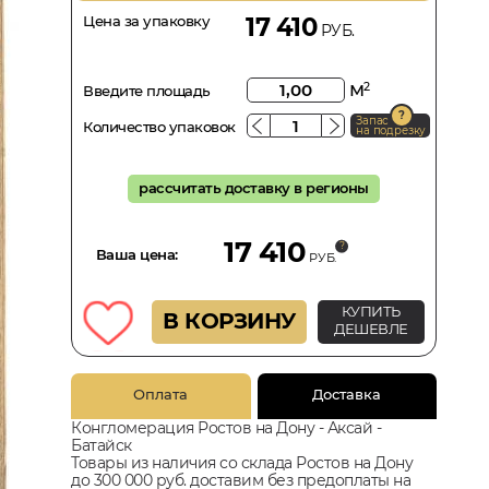
Цена за упаковку
17 410
РУБ.
м
2
Введите площадь
Запас
Количество упаковок
на подрезку
рассчитать доставку в регионы
17 410
Ваша цена:
РУБ.
КУПИТЬ
В КОРЗИНУ
ДЕШЕВЛЕ
Оплата
Доставка
Конгломерация Ростов на Дону - Аксай -
Батайск
Товары из наличия со склада Ростов на Дону
до 300 000 руб. доставим без предоплаты на