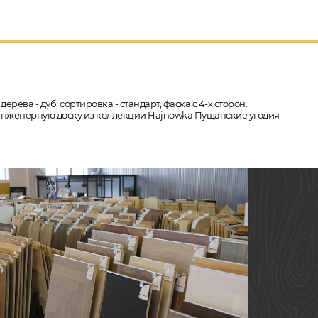
рева - дуб, сортировка - стандарт, фаска с 4-х сторон.
у инженерную доску из коллекции Hajnowka Пущанские угодия