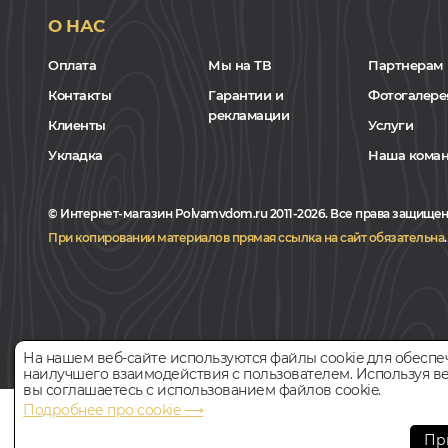
О НАС
Оплата
Мы на ТВ
Партнерам
Контакты
Гарантии и
Фотогалере
рекламации
Клиенты
Услуги
Укладка
Наша кома
© Интернет-магазин Polvamvdom.ru 2011-2026. Все права защищен
При копировании материалов прямая ссылка на сайт обязательна
.
На нашем веб-сайте используются файлы cookie для обеспе
наилучшего взаимодействия с пользователем. Используя ве
вы соглашаетесь с использованием файлов cookie.
Подробнее про cookie ⟶
НАШ ПАРТНЁР
Пр