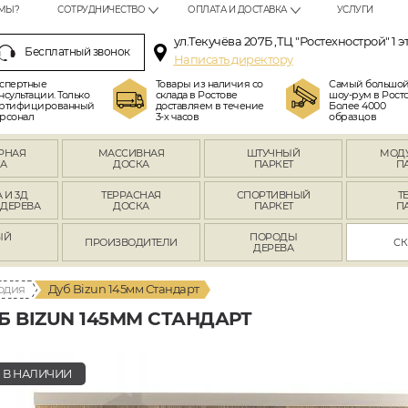
МЫ?
СОТРУДНИЧЕСТВО
ОПЛАТА И ДОСТАВКА
УСЛУГИ
ул.Текучёва 207Б ,ТЦ "Ростехнострой" 1 э
Бесплатный звонок
Написать директору
спертные
Товары из наличия со
Самый большо
нсультации. Только
склада в Ростове
шоу-рум в Росто
ртифицированный
доставляем в течение
Более 4000
рсонал
3-х часов
образцов
РНАЯ
МАССИВНАЯ
ШТУЧНЫЙ
МОД
А
ДОСКА
ПАРКЕТ
П
 И 3Д
ТЕРРАСНАЯ
СПОРТИВНЫЙ
Т
 ДЕРЕВА
ДОСКА
ПАРКЕТ
П
ЫЙ
ПОРОДЫ
ПРОИЗВОДИТЕЛИ
СК
Л
ДЕРЕВА
одия
Дуб Bizun 145мм Стандарт
 BIZUN 145ММ СТАНДАРТ
В НАЛИЧИИ