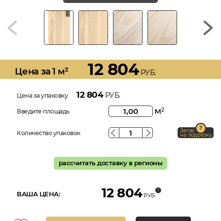
12 804
Цена за 1 м²
РУБ.
12 804
РУБ.
Цена за упаковку
м
2
Введите площадь
Запас
Количество упаковок
на подрезку
рассчитать доставку в регионы
12 804
ВАША ЦЕНА:
РУБ.