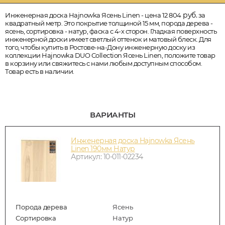
руб.
Инженерная доска Hajnowka Ясень Linen - цена 12 804
за
квадратный метр. Это покрытие толщиной 15 мм, порода дерева -
ясень, сортировка - натур, фаска с 4-х сторон. Гладкая поверхность
инженерной доски имеет светлый оттенок и матовый блеск. Для
того, чтобы купить в Ростове-на-Дону инженерную доску из
коллекции Hajnowka DUO Collection Ясень Linen, положите товар
в корзину или свяжитесь с нами любым доступным способом.
Товар есть в наличии.
ВАРИАНТЫ
Инженерная доска Hajnowka Ясень
Linen 190мм Натур
Артикул: 10-011-02234
Порода дерева
Ясень
Сортировка
Натур