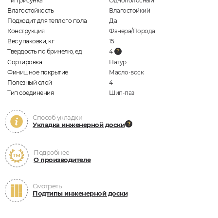
Тип рисунка
Однополосный
Влагостойкость
Влагостойкий
Подходит для теплого пола
Да
Конструкция
Фанера/Порода
Вес упаковки, кг
15
Твердость по бринелю, ед
4
Сортировка
Натур
Финишное покрытие
Масло-воск
Полезный слой
4
Тип соединения
Шип-паз
Способ укладки
Укладка инженерной доски
Подробнее
О производителе
Смотреть
Подтипы инженерной доски