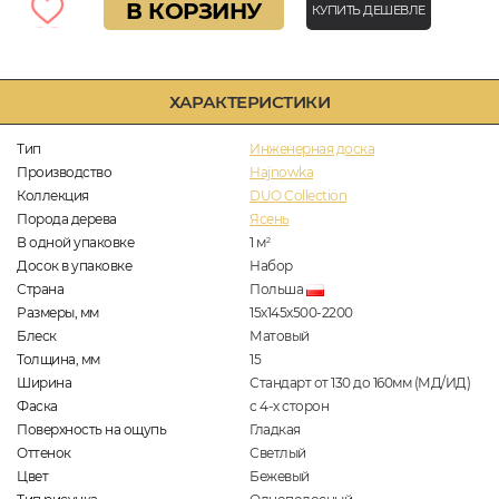
В КОРЗИНУ
КУПИТЬ ДЕШЕВЛЕ
ХАРАКТЕРИСТИКИ
Тип
Инженерная доска
Производство
Hajnowka
Коллекция
DUO Collection
Порода дерева
Ясень
В одной упаковке
1
м
2
Досок в упаковке
Набор
Страна
Польша
Размеры, мм
15х145х500-2200
Блеск
Матовый
Толщина, мм
15
Ширина
Стандарт от 130 до 160мм (МД/ИД)
Фаска
с 4-х сторон
Поверхность на ощупь
Гладкая
Оттенок
Светлый
Цвет
Бежевый