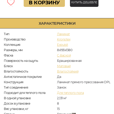
В КОРЗИНУ
КУПИТЬ ДЕШЕВЛЕ
ХАРАКТЕРИСТИКИ
Тип
Ламинат
Производство
Kronotex
Коллекция
Exquisit
Размеры, мм
8х193х1380
Фаска
C фаской
Поверхность на ощупь
Брашированная
Блеск
Матовый
Влагостойкость
Влагостойкий
Антистатичное покрытие
Да
Конструкция
Ламинат прямого прессования DPL
Тип соединения
Замок
Подходит для теплого пола
Для теплого пола
В одной упаковке
2,131
м
2
Досок в упаковке
8
Вес упаковки, кг
15