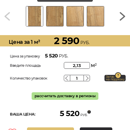
2 590
Цена за 1 м²
РУБ.
5 520
РУБ.
Цена за упаковку
м
2
Введите площадь
Запас
Количество упаковок
на подрезку
рассчитать доставку в регионы
5 520
ВАША ЦЕНА:
РУБ.