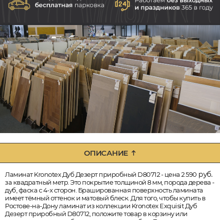
ОПИСАНИЕ
руб.
Ламинат Kronotex Дуб Дезерт приробный D80712 - цена 2 590
за квадратный метр. Это покрытие толщиной 8 мм, порода дерева -
дуб, фаска с 4-х сторон. Брашированная поверхность ламината
имеет тёмный оттенок и матовый блеск. Для того, чтобы купить в
Ростове-на-Дону ламинат из коллекции Kronotex Exquisit Дуб
Дезерт приробный D80712, положите товар в корзину или