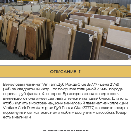
ОПИСАНИЕ
Виниловый ламинат Vinilam Дуб Ронда Glue 33777 - цена 2 749
руб.
за квадратный метр. Это покрытие толщиной 2,5 мм, порода
дерева - дуб, фаска с 4-х сторон. Брашированная поверхность
винилового пола имеет светлый оттенок и матовый блеск. Для того,
чтобы купить в Ростове-на-Дону виниловый ламинат из коллекции
Vinilam Cork Premium glue Дуб Ронда Glue 33777, положите товар в
корзину или свяжитесь с нами любым доступным способом. Товар
есть в наличии.