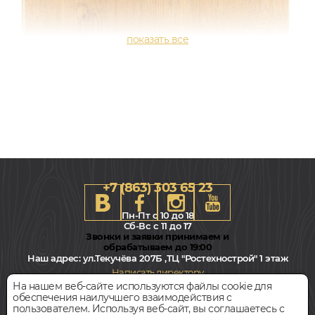
+7 (863) 303 65 23
Пн-Пт с 10 до 18
Сб-Вс с 11 до 17
Звонки и заявки принимаем и
обрабатываем до 19:00
Наш адрес:
ул.Текучёва 207Б ,ТЦ "Ростехнострой" 1 этаж
232x1227, 2,5мм
Написать директору
0,5, Дуб, Однополосный, Водостойкий
На нашем веб-сайте используются файлы cookie для
обеспечения наилучшего взаимодействия с
Всегда свободная парковка
пользователем. Используя веб-сайт, вы соглашаетесь с
2 749