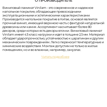
О ПРОИЗВОДИТЕЛЕ
Виниловый ламинат Vinilam - это современное и надежное
напольное покрытие, обладающее превосходными
эксплуатационными и эстетическими характеристиками.
Производится напольное покрытие в Китае, основой является
прочный винил, имеющий верхнюю часть с фактурой натуральной
древесины или камня. Ассортимент насчитывает более 80
декоров, среди которых есть декоры елочки. Виниловый ламинат
Vinilam имеет 43 класс нагрузки и идет в толщине 2,5 мм. Материал
обладает ударопрочностью, устойчивостью к царапинам и другим
механическим повреждениям. Легко переносит температурные и
химические воздействия. Монтаж допустим не только в жилых
помещениях, но и во влажных, например, санузлах.
Читать подробнее