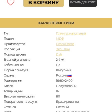
В КОРЗИНУ
КУПИТЬ ДЕШЕВЛЕ
ХАРАКТЕРИСТИКИ
Тип
Плинтус напольный
Подтип
МДФ
Производство
Cosca Decor
Коллекция
Экошпон
Порода дерева
Дуб
В одной упаковке
2,4
м/п
Кабель канал
Да
Форма плинтуса
Фигурный
Страна
Россия
Размеры, мм
16х80х2400
Блеск
Полуматовый
Толщина, мм
16
Высота плинтуса, мм
80
Поверхность на ощупь
Брашированная
Оттенок
Светлый