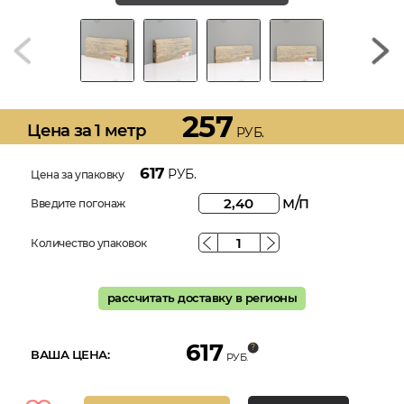
257
Цена за 1 метр
РУБ.
617
РУБ.
Цена за упаковку
м/п
Введите погонаж
Количество упаковок
рассчитать доставку в регионы
617
ВАША ЦЕНА:
РУБ.