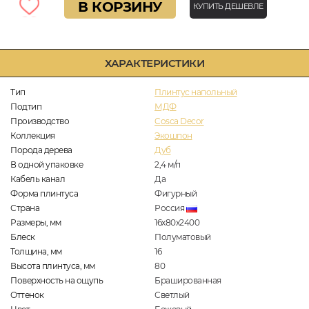
В КОРЗИНУ
КУПИТЬ ДЕШЕВЛЕ
ХАРАКТЕРИСТИКИ
Тип
Плинтус напольный
Подтип
МДФ
Производство
Cosca Decor
Коллекция
Экошпон
Порода дерева
Дуб
В одной упаковке
2,4
м/п
Кабель канал
Да
Форма плинтуса
Фигурный
Страна
Россия
Размеры, мм
16х80х2400
Блеск
Полуматовый
Толщина, мм
16
Высота плинтуса, мм
80
Поверхность на ощупь
Брашированная
Оттенок
Светлый