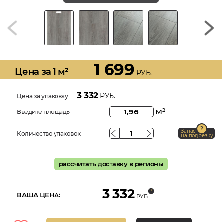
1 699
Цена за 1 м²
РУБ.
3 332
РУБ.
Цена за упаковку
м
2
Введите площадь
Запас
Количество упаковок
на подрезку
рассчитать доставку в регионы
3 332
ВАША ЦЕНА:
РУБ.