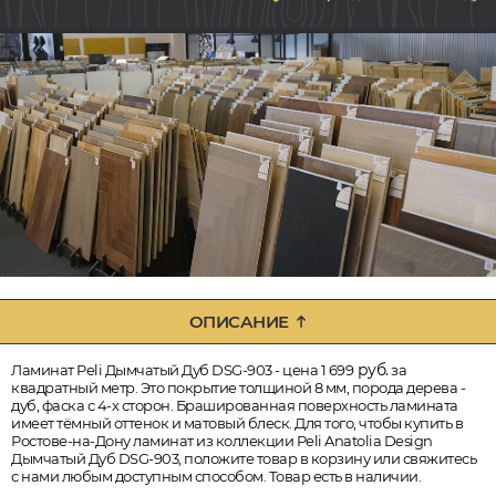
ОПИСАНИЕ
руб.
Ламинат Peli Дымчатый Дуб DSG-903 - цена 1 699
за
квадратный метр. Это покрытие толщиной 8 мм, порода дерева -
дуб, фаска с 4-х сторон. Брашированная поверхность ламината
имеет тёмный оттенок и матовый блеск. Для того, чтобы купить в
Ростове-на-Дону ламинат из коллекции Peli Anatolia Design
Дымчатый Дуб DSG-903, положите товар в корзину или свяжитесь
с нами любым доступным способом. Товар есть в наличии.