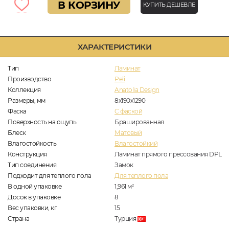
В КОРЗИНУ
КУПИТЬ ДЕШЕВЛЕ
ХАРАКТЕРИСТИКИ
Тип
Ламинат
Производство
Peli
Коллекция
Anatolia Design
Размеры, мм
8х190х1290
Фаска
C фаской
Поверхность на ощупь
Брашированная
Блеск
Матовый
Влагостойкость
Влагостойкий
Конструкция
Ламинат прямого прессования DPL
Тип соединения
Замок
Подходит для теплого пола
Для теплого пола
В одной упаковке
1,961
м
2
Досок в упаковке
8
Вес упаковки, кг
15
Страна
Турция