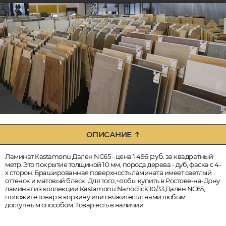
ОПИСАНИЕ
руб.
Ламинат Kastamonu Дален NC65 - цена 1 496
за квадратный
метр. Это покрытие толщиной 10 мм, порода дерева - дуб, фаска с 4-
х сторон. Брашированная поверхность ламината имеет светлый
оттенок и матовый блеск. Для того, чтобы купить в Ростове-на-Дону
ламинат из коллекции Kastamonu Nanoclick 10/33 Дален NC65,
положите товар в корзину или свяжитесь с нами любым
доступным способом. Товар есть в наличии.