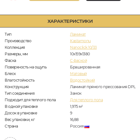
ХАРАКТЕРИСТИКИ
Тип
Ламинат
Производство
Kastamonu
Коллекция
Nanoclick 10/33
Размеры, мм
10х159х1380
Фаска
C фаской
Поверхность на ощупь
Брашированная
Блеск
Матовый
Влагостойкость
Водостойкий
Конструкция
Ламинат прямого прессования DPL
Тип соединения
Замок
Подходит для теплого пола
Для теплого пола
В одной упаковке
1,975
м
2
Досок в упаковке
9
Вес упаковки, кг
16,88
Страна
Россия