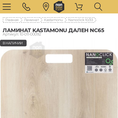
Главная
Ламинат
Kastamonu
Nanoclick 10/33
ЛАМИНАТ KASTAMONU ДАЛЕН NC65
Артикул: 10-011-00092
В НАЛИЧИИ