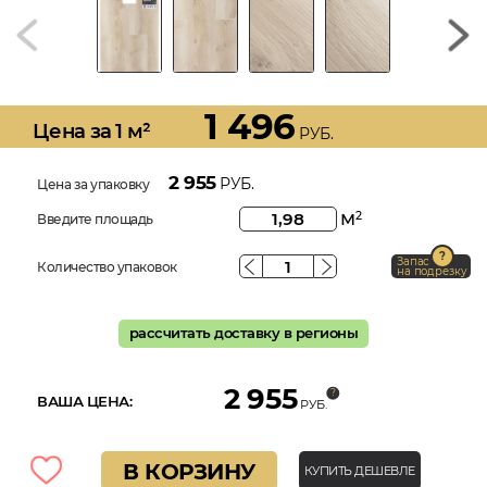
1 496
Цена за 1 м²
РУБ.
2 955
РУБ.
Цена за упаковку
м
2
Введите площадь
Запас
Количество упаковок
на подрезку
рассчитать доставку в регионы
2 955
ВАША ЦЕНА:
РУБ.
В КОРЗИНУ
КУПИТЬ ДЕШЕВЛЕ