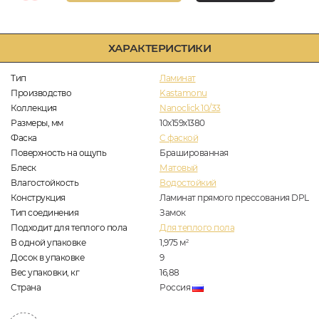
ХАРАКТЕРИСТИКИ
Тип
Ламинат
Производство
Kastamonu
Коллекция
Nanoclick 10/33
Размеры, мм
10х159х1380
Фаска
C фаской
Поверхность на ощупь
Брашированная
Блеск
Матовый
Влагостойкость
Водостойкий
Конструкция
Ламинат прямого прессования DPL
Тип соединения
Замок
Подходит для теплого пола
Для теплого пола
В одной упаковке
1,975
м
2
Досок в упаковке
9
Вес упаковки, кг
16,88
Страна
Россия