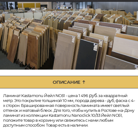
ОПИСАНИЕ
руб.
Ламинат Kastamonu Йейл NC61 - цена 1 496
за квадратный
метр. Это покрытие толщиной 10 мм, порода дерева - дуб, фаска с 4-
х сторон. Брашированная поверхность ламината имеет светлый
оттенок и матовый блеск. Для того, чтобы купить в Ростове-на-Дону
ламинат из коллекции Kastamonu Nanoclick 10/33 Йейл NC61,
положите товар в корзину или свяжитесь с нами любым
доступным способом. Товар есть в наличии.