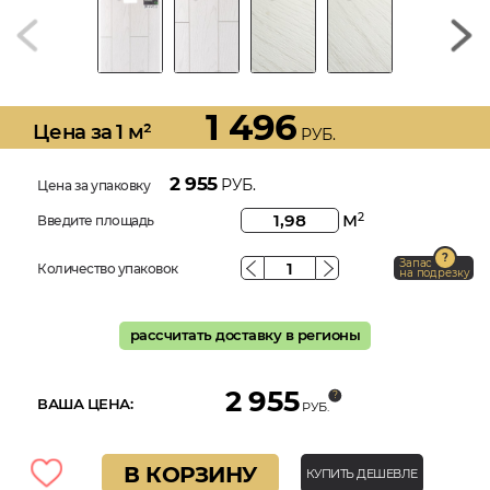
1 496
Цена за 1 м²
РУБ.
2 955
РУБ.
Цена за упаковку
м
2
Введите площадь
Запас
Количество упаковок
на подрезку
рассчитать доставку в регионы
2 955
ВАША ЦЕНА:
РУБ.
В КОРЗИНУ
КУПИТЬ ДЕШЕВЛЕ