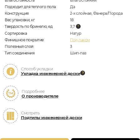
Влагостойкость
Влагостойкий
Подходит для теплого пола
Да
Конструкция
2-х слойная, Фанера/Порода
Вес упаковки, кг
18
Твердость по бринелю, ед
3,7
Сортировка
Натур
Финишное покрытие
Под лаком
Полезный слой
3
Тип соединения
Шип-паз
Способ укладки
Укладка инженерной доски
Подробнее
О производителе
Смотреть
Подтипы инженерной доски