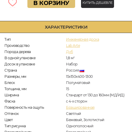
В КОРЗИНУ
КУПИТЬ ДЕШЕВЛЕ
ХАРАКТЕРИСТИКИ
Тип
Инженерная доска
Производство
Lab Arte
Порода дерева
Дуб
В одной упаковке
1,8
м
2
Досок в упаковке
Набор
Страна
Россия
Размеры, мм
15х150х400-1300
Блеск
Полуматовый
Толщина, мм
15
Ширина
Стандарт от 130 до 160мм (МД/ИД)
Фаска
с 4-х сторон
Поверхность на ощупь
Брашированная
Оттенок
Светлый
Цвет
Бежевый, Золотистый
Тип рисунка
Однополосный