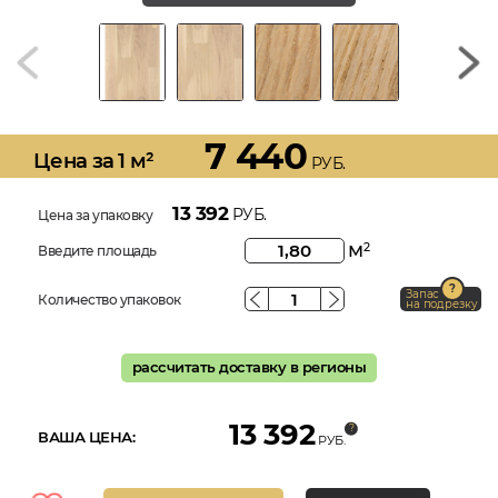
7 440
Цена за 1 м²
РУБ.
13 392
РУБ.
Цена за упаковку
м
2
Введите площадь
Запас
Количество упаковок
на подрезку
рассчитать доставку в регионы
13 392
ВАША ЦЕНА:
РУБ.