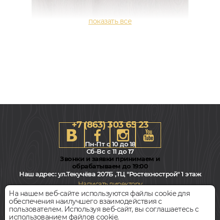
+7 (863) 303 65 23
Пн-Пт с 10 до 18
Сб-Вс с 11 до 17
Звонки и заявки принимаем и
обрабатываем до 19:00
Наш адрес:
ул.Текучёва 207Б ,ТЦ "Ростехнострой" 1 этаж
189x1251, 5мм
Написать директору
Дуб, Однополосный, Водостойкий
На нашем веб-сайте используются файлы cookie для
-
20
3 740
%
РУБ.
обеспечения наилучшего взаимодействия с
Всегда свободная парковка
пользователем. Используя веб-сайт, вы соглашаетесь с
2 992
руб.
Цена за 1 м²
использованием файлов cookie.