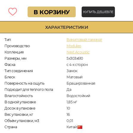
В КОРЗИНУ
КУПИТЬ ДЕШЕВЛЕ
ХАРАКТЕРИСТИКИ
Тип
Виниловый ламинат
Производство
Moduleo
Коллекция
Next Acoustic
Размеры, мм
5х303х610
Фаска
с 4-х сторон
Тип соединения
Замок
Блеск
Матовый
Поверхность на ощупь
Брашированная
Подходит для теплого пола
Да
Влагостойкость
Водостойкий
В одной упаковке
1,85
м
2
Досок в упаковке
10
Вес упаковки, кг
16
Объём упаковки, м3
0,01
Страна
Китай