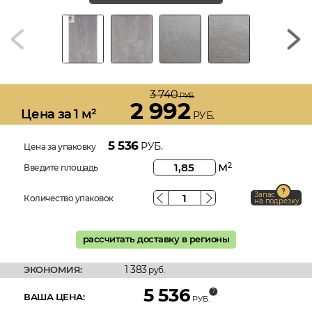
3 740
РУБ.
2 992
Цена за 1 м²
РУБ.
5 536
РУБ.
Цена за упаковку
м
2
Введите площадь
Запас
Количество упаковок
на подрезку
рассчитать доставку в регионы
1 383
ЭКОНОМИЯ:
руб.
5 536
ВАША ЦЕНА:
РУБ.