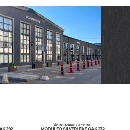
т
Виниловый ламинат
AK 292
MODULEO SILVERLEAF OAK 232