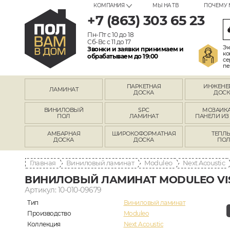
КОМПАНИЯ
МЫ НА ТВ
ПОЧЕМУ 
+7 (863) 303 65 23
Пн-Пт с 10 до 18
Сб-Вс с 11 до 17
Эк
Звонки и заявки принимаем и
ко
обрабатываем до 19:00
се
пе
ПАРКЕТНАЯ
ИНЖЕНЕ
ЛАМИНАТ
ДОСКА
ДОСК
ВИНИЛОВЫЙ
SPC
МОЗАИКА
ПОЛ
ЛАМИНАТ
ПАНЕЛИ ИЗ
АМБАРНАЯ
ШИРОКОФОРМАТНАЯ
ТЕПЛ
ДОСКА
ДОСКА
ПО
Главная
Виниловый ламинат
Moduleo
Next Acoustic
ВИНИЛОВЫЙ ЛАМИНАТ MODULEO VIS
Артикул: 10-010-09679
Тип
Виниловый ламинат
Производство
Moduleo
Коллекция
Next Acoustic