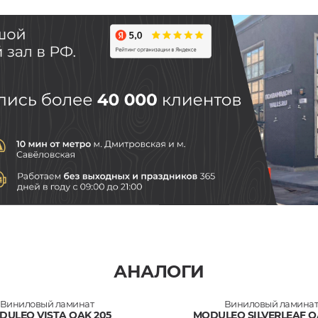
АНАЛОГИ
Виниловый ламинат
Виниловый ламина
DULEO VISTA OAK 205
MODULEO SILVERLEAF O