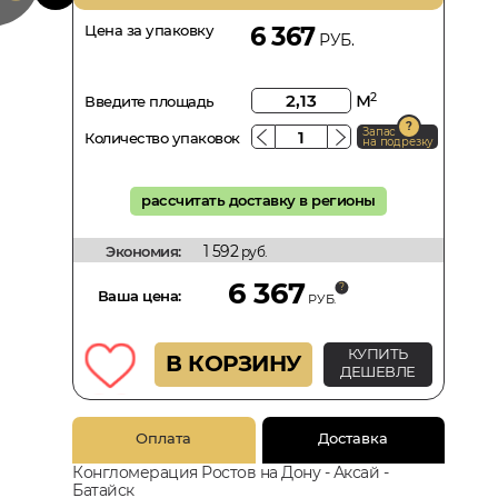
Цена за упаковку
6 367
РУБ.
м
2
Введите площадь
Запас
Количество упаковок
на подрезку
рассчитать доставку в регионы
1 592
Экономия:
руб.
6 367
Ваша цена:
РУБ.
КУПИТЬ
В КОРЗИНУ
ДЕШЕВЛЕ
Оплата
Доставка
Конгломерация Ростов на Дону - Аксай -
Батайск