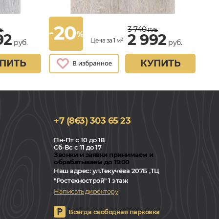
20
3 740
-
Б.
РУБ.
%
92
2 992
Цена за 1 м²
руб.
руб.
ПИТЬ
КУПИТЬ
+7 (863) 303 65 23
Пн-Пт с 10 до 18
Сб-Вс с 11 до 17
Звонки и заявки принимаем и
обрабатываем до 19:00
Наш адрес:
ул.Текучёва 207Б ,ТЦ
"Ростехнострой" 1 этаж
Написать директору
Всегда свободная парковка