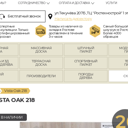
МЫ?
СОТРУДНИЧЕСТВО
ОПЛАТА И ДОСТАВКА
УСЛУГИ
ул.Текучёва 207Б ,ТЦ "Ростехнострой" 1 э
Бесплатный звонок
Написать директору
спертные
Товары из наличия со
Самый большо
нсультации. Только
склада в Ростове
шоу-рум в Росто
ртифицированный
доставляем в течение
Более 4000
рсонал
3-х часов
образцов
РНАЯ
МАССИВНАЯ
ШТУЧНЫЙ
МОД
А
ДОСКА
ПАРКЕТ
П
 И 3Д
ТЕРРАСНАЯ
СПОРТИВНЫЙ
Т
 ДЕРЕВА
ДОСКА
ПАРКЕТ
П
ЫЙ
ПОРОДЫ
ПРОИЗВОДИТЕЛИ
СК
Л
ДЕРЕВА
Vista Oak 218
TA OAK 218
2
В НАЛИЧИИ