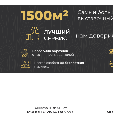
Виниловый ламинат
MODULEO VISTA OAK 330
MO