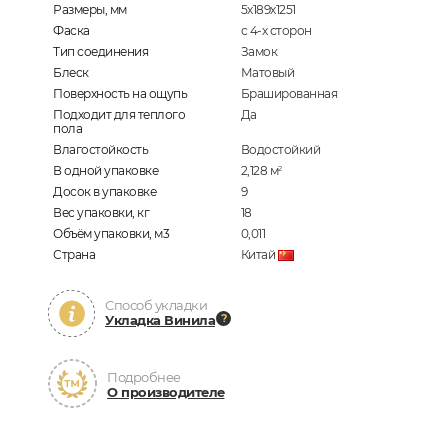
Размеры, мм
5х189х1251
Фаска
с 4-х сторон
Тип соединения
Замок
Блеск
Матовый
Поверхность на ощупь
Брашированная
Подходит для теплого
Да
пола
Влагостойкость
Водостойкий
В одной упаковке
2,128
м
2
Досок в упаковке
9
Вес упаковки, кг
18
Объём упаковки, м3
0,011
Страна
Китай
Способ укладки
Укладка Винила
Подробнее
О производителе