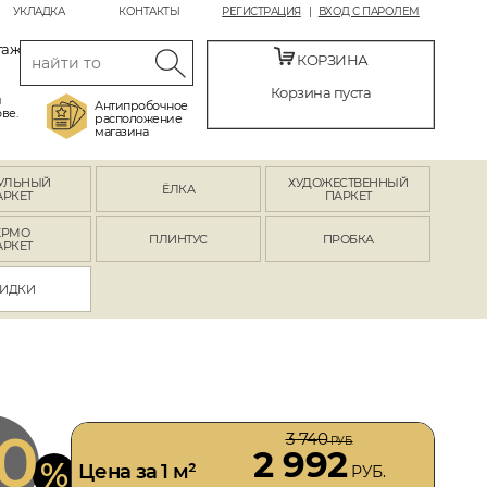
УКЛАДКА
КОНТАКТЫ
РЕГИСТРАЦИЯ
ВХОД С ПАРОЛЕМ
таж
КОРЗИНА
Корзина пуста
й
Антипробочное
ве.
расположение
магазина
УЛЬНЫЙ
ХУДОЖЕСТВЕННЫЙ
ЁЛКА
АРКЕТ
ПАРКЕТ
ЕРМО
ПЛИНТУС
ПРОБКА
АРКЕТ
ИДКИ
0
3 740
РУБ.
2 992
%
Цена за 1 м²
РУБ.