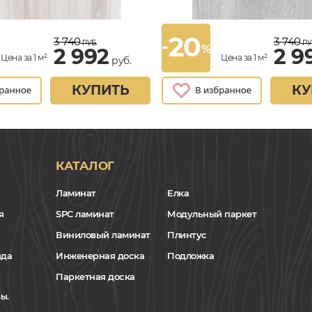
20
3 740
3 740
-
РУБ.
РУ
%
2 992
2 9
Цена за 1 м²
Цена за 1 м²
руб.
КУПИТЬ
КУ
КАТАЛОГ
Ламинат
Елка
я
SPC ламинат
Модульный паркет
Виниловый ламинат
Плинтус
нда
Инженерная доска
Подложка
Паркетная доска
ы.