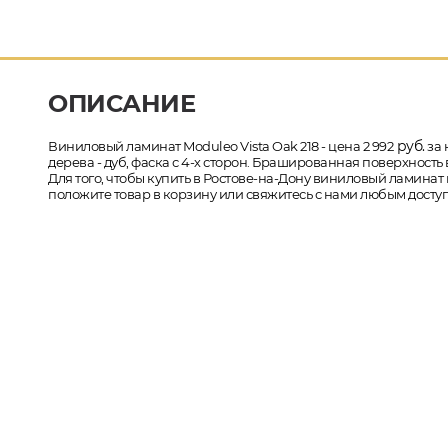
ОПИСАНИЕ
руб.
Виниловый ламинат Moduleo Vista Oak 218 - цена 2 992
за 
дерева - дуб, фаска с 4-х сторон. Брашированная поверхность
Для того, чтобы купить в Ростове-на-Дону виниловый ламинат и
положите товар в корзину или свяжитесь с нами любым доступ