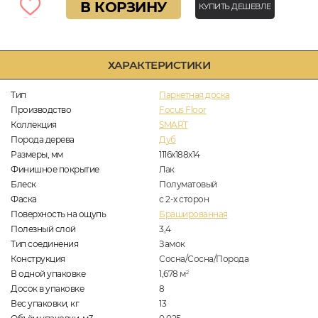
В КОРЗИНУ
КУПИТЬ ДЕШЕВЛЕ
ХАРАКТЕРИСТИКИ
Тип
Паркетная доска
Производство
Focus Floor
Коллекция
SMART
Порода дерева
Дуб
Размеры, мм
1116x188x14
Финишное покрытие
Лак
Блеск
Полуматовый
Фаска
с 2-х сторон
Поверхность на ощупь
Брашированная
Полезный слой
3,4
Тип соединения
Замок
Конструкция
Сосна/Сосна/Порода
В одной упаковке
1,678
м
2
Досок в упаковке
8
Вес упаковки, кг
13