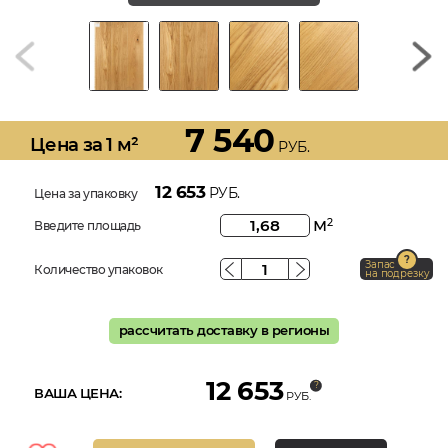
7 540
Цена за 1 м²
РУБ.
12 653
РУБ.
Цена за упаковку
м
2
Введите площадь
Запас
Количество упаковок
на подрезку
рассчитать доставку в регионы
12 653
ВАША ЦЕНА:
РУБ.