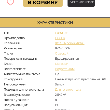
В КОРЗИНУ
КУПИТЬ ДЕШЕВЛЕ
ХАРАКТЕРИСТИКИ
Тип
Ламинат
Производство
EGGER
Коллекция
8/33 Широкий Аква+
Размеры, мм
8х246х1292
Фаска
C фаской
Поверхность на ощупь
Брашированная
Блеск
Матовый
Влагостойкость
Водостойкий
Антистатичное покрытие
Да
Конструкция
Ламинат прямого прессования DPL
Тип соединения
Замок
Подходит для теплого пола
Для теплого пола
В одной упаковке
2,542
м
2
Досок в упаковке
8
Вес упаковки, кг
19