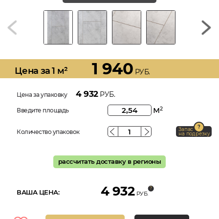
1 940
Цена за 1 м²
РУБ.
4 932
РУБ.
Цена за упаковку
м
2
Введите площадь
Запас
Количество упаковок
на подрезку
рассчитать доставку в регионы
4 932
ВАША ЦЕНА:
РУБ.