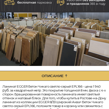
ОПИСАНИЕ
Ламинат EGGER Бетон Чикаго светло-серый EPL166 - цена 1 940
руб.
за квадратный метр. Это покрытие толщиной 8 мм, фаска с 4-х
сторон. Брашированная поверхность ламината имеет светлый
оттенок и матовый блеск. Для того, чтобы купить в Ростове-на-Дону
ламинат из коллекции EGGER 8/33 Широкий Аква+ Бетон Чикаго
светло-серый EPL166, положите товар в корзину или свяжитесь с