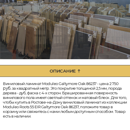
ОПИСАНИЕ
Виниловый ламинат Moduleo Galtymore Oak 86237 - цена 2 750
руб.
за квадратный метр. Это покрытие толщиной 2,5 мм, порода
дерева - дуб, фаска с 4-х сторон. Брашированная поверхность
винилового пола имеет светлый оттенок и матовый блеск. Для того,
чтобы купить в Ростове-на-Дону виниловый ламинат из коллекции
Moduleo Roots 55 EIR Galtymore Oak 86237, положите товар в
корзину или свяжитесь с нами любым доступным способом. Товар
есть в наличии.