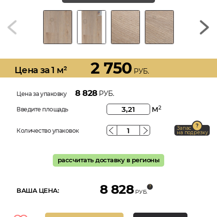
2 750
Цена за 1 м²
РУБ.
8 828
РУБ.
Цена за упаковку
м
2
Введите площадь
Запас
Количество упаковок
на подрезку
рассчитать доставку в регионы
8 828
ВАША ЦЕНА:
РУБ.