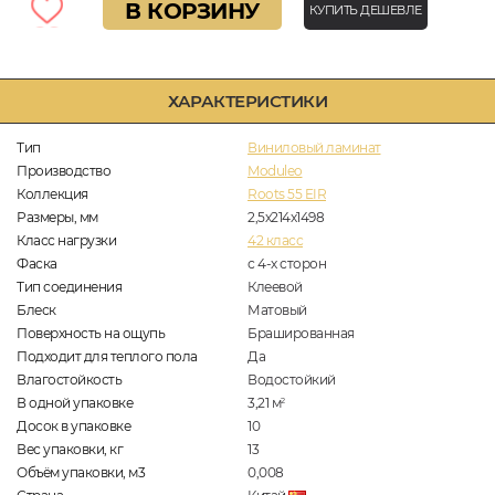
В КОРЗИНУ
КУПИТЬ ДЕШЕВЛЕ
ХАРАКТЕРИСТИКИ
Тип
Виниловый ламинат
Производство
Moduleo
Коллекция
Roots 55 EIR
Размеры, мм
2,5х214х1498
Класс нагрузки
42 класс
Фаска
с 4-х сторон
Тип соединения
Клеевой
Блеск
Матовый
Поверхность на ощупь
Брашированная
Подходит для теплого пола
Да
Влагостойкость
Водостойкий
В одной упаковке
3,21
м
2
Досок в упаковке
10
Вес упаковки, кг
13
Объём упаковки, м3
0,008