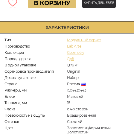
В КОРЗИНУ
КУПИТЬ ДЕШЕВЛЕ
ХАРАКТЕРИСТИКИ
Тип
Модульный паркет
Производство
Lab Arte
Коллекция
Geometry
Порода дерева
Дуб
В одной упаковке
1,176
м
2
Сортировка производителя
Original
Досок в упаковке
Набор
Страна
Россия
Размеры, мм
15х443х443
Блеск
Матовый
Толщина, мм
15
Фаска
с 4-х сторон
Поверхность на ощупь
Брашированная
Оттенок
Светлый
Цвет
Золотистый/коричневый,
Золотистый