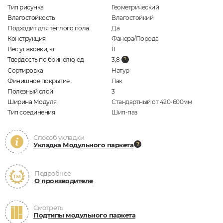
Тип рисунка
Геометрический
Влагостойкость
Влагостойкий
Подходит для теплого пола
Да
Конструкция
Фанера/Порода
Вес упаковки, кг
11
Твердость по бринелю, ед
3,8
Сортировка
Натур
Финишное покрытие
Лак
Полезный слой
3
Ширина Модуля
Стандартный от 420-600мм
Тип соединения
Шип-паз
Способ укладки
Укладка Модульного паркета
Подробнее
О производителе
Смотреть
Подтипы модульного паркета