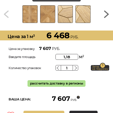
6 468
Цена за 1 м²
РУБ.
7 607
РУБ.
Цена за упаковку
м
2
Введите площадь
Запас
Количество упаковок
на подрезку
рассчитать доставку в регионы
7 607
ВАША ЦЕНА:
РУБ.