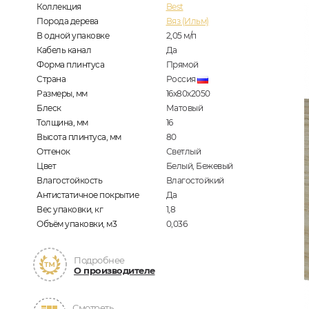
Коллекция
Best
Порода дерева
Вяз (Ильм)
В одной упаковке
2,05
м/п
Кабель канал
Да
Форма плинтуса
Прямой
Страна
Россия
Размеры, мм
16х80х2050
Блеск
Матовый
Толщина, мм
16
Высота плинтуса, мм
80
Оттенок
Светлый
Цвет
Белый, Бежевый
Влагостойкость
Влагостойкий
Антистатичное покрытие
Да
Вес упаковки, кг
1,8
Объём упаковки, м3
0,036
Подробнее
О производителе
Смотреть