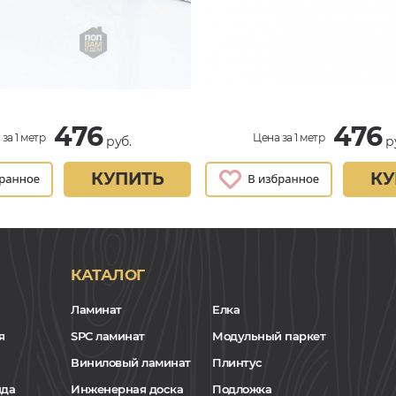
476
476
за 1 метр
Цена за 1 метр
руб.
р
КУПИТЬ
КУ
КАТАЛОГ
Ламинат
Елка
я
SPC ламинат
Модульный паркет
Виниловый ламинат
Плинтус
нда
Инженерная доска
Подложка