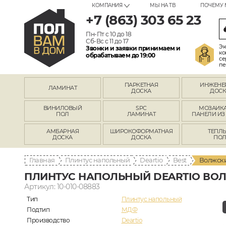
КОМПАНИЯ
МЫ НА ТВ
ПОЧЕМУ 
+7 (863) 303 65 23
Пн-Пт с 10 до 18
Сб-Вс с 11 до 17
Эк
Звонки и заявки принимаем и
ко
обрабатываем до 19:00
се
пе
ПАРКЕТНАЯ
ИНЖЕНЕ
ЛАМИНАТ
ДОСКА
ДОСК
ВИНИЛОВЫЙ
SPC
МОЗАИКА
ПОЛ
ЛАМИНАТ
ПАНЕЛИ ИЗ
АМБАРНАЯ
ШИРОКОФОРМАТНАЯ
ТЕПЛ
ДОСКА
ДОСКА
ПО
Главная
Плинтус напольный
Deartio
Best
Волжски
ПЛИНТУС НАПОЛЬНЫЙ DEARTIO ВОЛ
Артикул: 10-010-08883
Тип
Плинтус напольный
Подтип
МДФ
Производство
Deartio