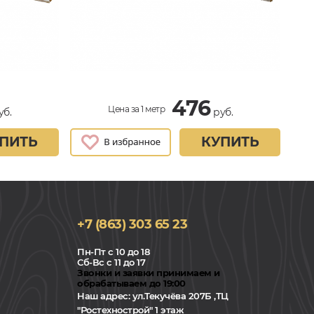
476
Цена за 1 метр
уб.
руб.
ПИТЬ
КУПИТЬ
+7 (863) 303 65 23
Пн-Пт с 10 до 18
Сб-Вс с 11 до 17
Звонки и заявки принимаем и
обрабатываем до 19:00
Наш адрес:
ул.Текучёва 207Б ,ТЦ
"Ростехнострой" 1 этаж