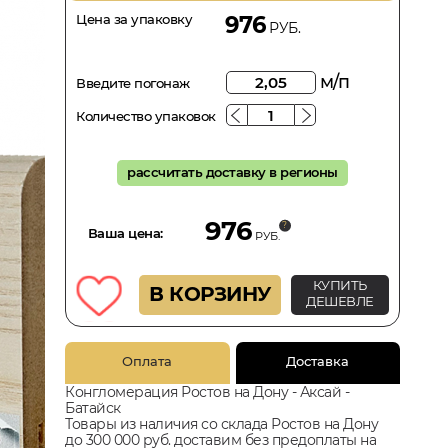
Цена за упаковку
976
РУБ.
м/п
Введите погонаж
Количество упаковок
рассчитать доставку в регионы
976
Ваша цена:
РУБ.
КУПИТЬ
В КОРЗИНУ
ДЕШЕВЛЕ
Оплата
Доставка
Конгломерация Ростов на Дону - Аксай -
Батайск
Товары из наличия со склада Ростов на Дону
до 300 000 руб. доставим без предоплаты на