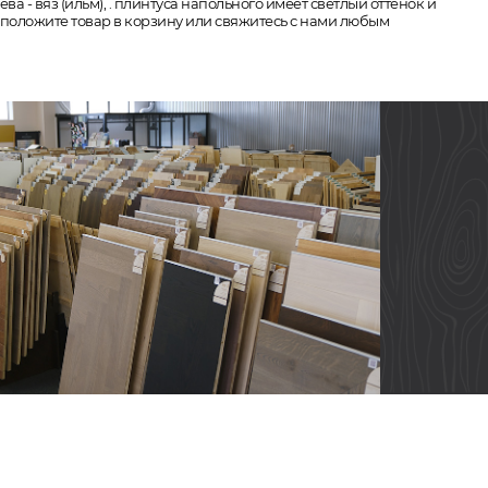
а - вяз (ильм), . плинтуса напольного имеет светлый оттенок и
, положите товар в корзину или свяжитесь с нами любым