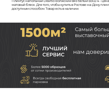
Плинтус напольный Deartio Волжский вяз белый B302-4 - цена
матовый блеск. Для того, чтобы купить в Ростове-на-Дону пли
доступным способом. Товар есть в наличии.