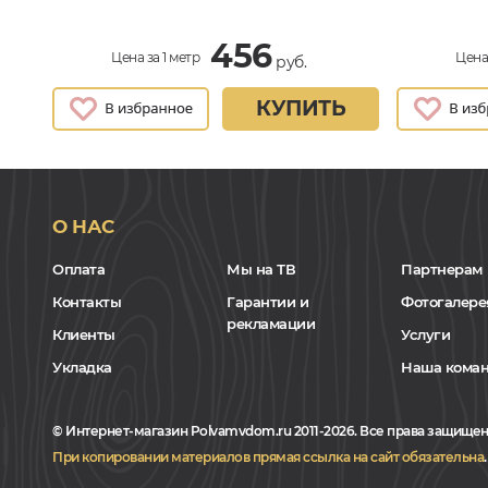
456
Цена за 1 метр
Цена 
руб.
КУПИТЬ
О НАС
Оплата
Мы на ТВ
Партнерам
Контакты
Гарантии и
Фотогалере
рекламации
Клиенты
Услуги
Укладка
Наша кома
© Интернет-магазин Polvamvdom.ru 2011-2026. Все права защищен
При копировании материалов прямая ссылка на сайт обязательна
.