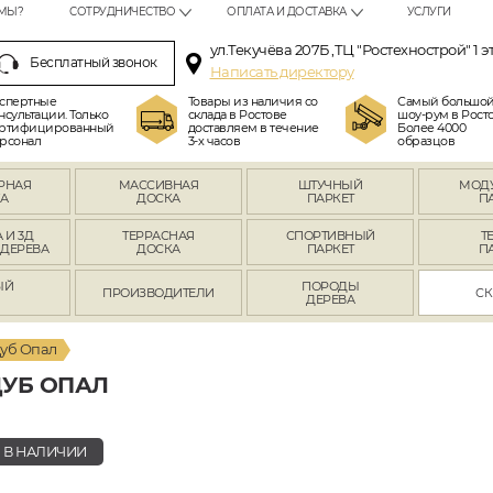
МЫ?
СОТРУДНИЧЕСТВО
ОПЛАТА И ДОСТАВКА
УСЛУГИ
ул.Текучёва 207Б ,ТЦ "Ростехнострой" 1 э
Бесплатный звонок
Написать директору
спертные
Товары из наличия со
Самый большо
нсультации. Только
склада в Ростове
шоу-рум в Росто
ртифицированный
доставляем в течение
Более 4000
рсонал
3-х часов
образцов
РНАЯ
МАССИВНАЯ
ШТУЧНЫЙ
МОД
А
ДОСКА
ПАРКЕТ
П
 И 3Д
ТЕРРАСНАЯ
СПОРТИВНЫЙ
Т
 ДЕРЕВА
ДОСКА
ПАРКЕТ
П
ЫЙ
ПОРОДЫ
ПРОИЗВОДИТЕЛИ
СК
Л
ДЕРЕВА
уб Опал
УБ ОПАЛ
В НАЛИЧИИ