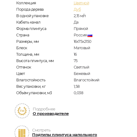
Коллекция
Цветной
Порода дерева
Дуб
В одной упаковке
2,15
м/п
Кабель канал
Да
Форма плинтуса
Прямой
Страна
Россия
Размеры, мм
16х75х2150
Блеск
Матовый
Толщина, мм
16
Высота плинтуса, мм
75
Оттенок
Светлый
Цвет
Бежевый
Влагостойкость
Влагостойкий
Вес упаковки, кг
1,58
Объём упаковки, м3
0,038
Подробнее
О производителе
Смотреть
Подтипы плинтуса напольного