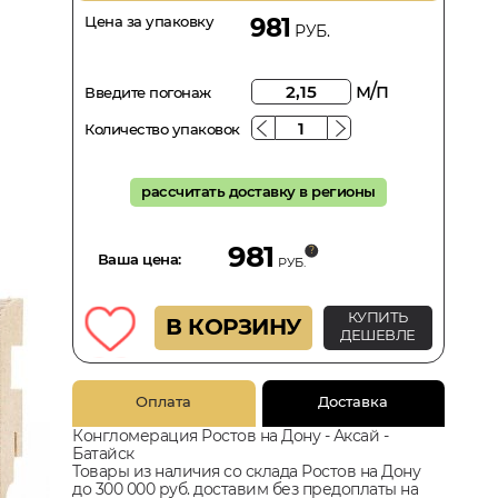
Цена за упаковку
981
РУБ.
м/п
Введите погонаж
Количество упаковок
рассчитать доставку в регионы
981
Ваша цена:
РУБ.
КУПИТЬ
В КОРЗИНУ
ДЕШЕВЛЕ
Оплата
Доставка
Конгломерация Ростов на Дону - Аксай -
Батайск
Товары из наличия со склада Ростов на Дону
до 300 000 руб. доставим без предоплаты на