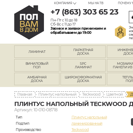
КОМПАНИЯ
МЫ НА ТВ
ПОЧЕМУ 
+7 (863) 303 65 23
Пн-Пт с 10 до 18
Сб-Вс с 11 до 17
Эк
Звонки и заявки принимаем и
ко
обрабатываем до 19:00
се
пе
ПАРКЕТНАЯ
ИНЖЕНЕ
ЛАМИНАТ
ДОСКА
ДОСК
ВИНИЛОВЫЙ
SPC
МОЗАИКА
ПОЛ
ЛАМИНАТ
ПАНЕЛИ ИЗ
АМБАРНАЯ
ШИРОКОФОРМАТНАЯ
ТЕПЛ
ДОСКА
ДОСКА
ПО
Главная
Плинтус напольный
Teckwood
Цветной
Д
ПЛИНТУС НАПОЛЬНЫЙ TECKWOOD Д
Артикул: 10-010-08718
Тип
Плинтус напольный
Подтип
ламинированный
Производство
Teckwood