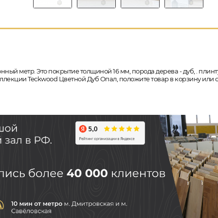
онный метр. Это покрытие толщиной 16 мм, порода дерева - дуб, . плин
коллекции Teckwood Цветной Дуб Опал, положите товар в корзину или 