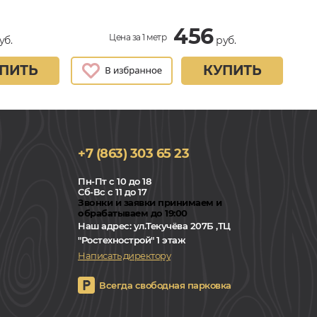
456
Цена за 1 метр
уб.
руб.
ПИТЬ
КУПИТЬ
+7 (863) 303 65 23
Пн-Пт с 10 до 18
Сб-Вс с 11 до 17
Звонки и заявки принимаем и
обрабатываем до 19:00
Наш адрес:
ул.Текучёва 207Б ,ТЦ
"Ростехнострой" 1 этаж
Написать директору
Всегда свободная парковка