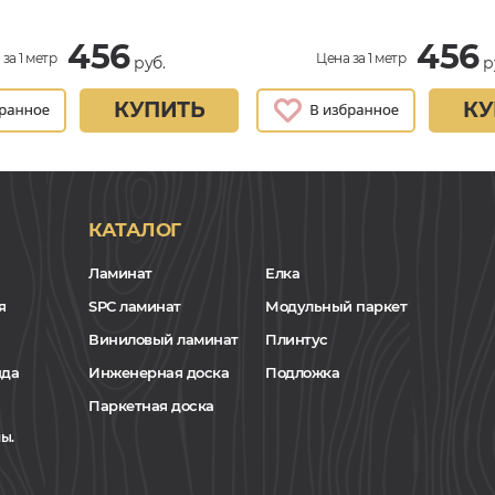
456
456
за 1 метр
Цена за 1 метр
руб.
р
КУПИТЬ
КУ
КАТАЛОГ
Ламинат
Елка
я
SPC ламинат
Модульный паркет
Виниловый ламинат
Плинтус
нда
Инженерная доска
Подложка
Паркетная доска
ы.