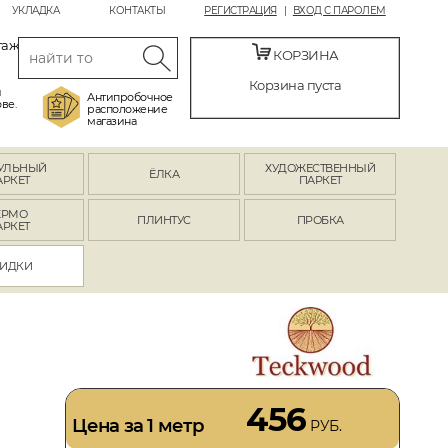
УКЛАДКА
КОНТАКТЫ
РЕГИСТРАЦИЯ
ВХОД С ПАРОЛЕМ
таж
КОРЗИНА
Корзина пуста
й
Антипробочное
ве.
расположение
магазина
УЛЬНЫЙ
ХУДОЖЕСТВЕННЫЙ
ЁЛКА
АРКЕТ
ПАРКЕТ
ЕРМО
ПЛИНТУС
ПРОБКА
АРКЕТ
ИДКИ
456
Цена за 1 метр
РУБ.