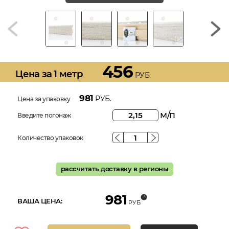
456
Цена за 1 метр
РУБ.
981
РУБ.
Цена за упаковку
м/п
Введите погонаж
Количество упаковок
рассчитать доставку в регионы
981
ВАША ЦЕНА:
РУБ.