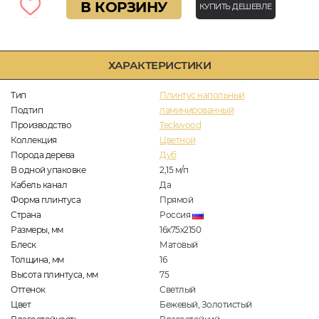
В КОРЗИНУ
КУПИТЬ ДЕШЕВЛЕ
ХАРАКТЕРИСТИКИ
Тип
Плинтус напольный
Подтип
ламинированный
Производство
Teckwood
Коллекция
Цветной
Порода дерева
Дуб
В одной упаковке
2,15
м/п
Кабель канал
Да
Форма плинтуса
Прямой
Страна
Россия
Размеры, мм
16х75х2150
Блеск
Матовый
Толщина, мм
16
Высота плинтуса, мм
75
Оттенок
Светлый
Цвет
Бежевый, Золотистый