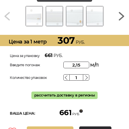
307
Цена за 1 метр
РУБ.
661
РУБ.
Цена за упаковку
м/п
Введите погонаж
Количество упаковок
рассчитать доставку в регионы
661
ВАША ЦЕНА:
РУБ.