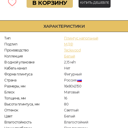
В КОРЗИНУ
КУПИТЬ ДЕШЕВЛЕ
ХАРАКТЕРИСТИКИ
Тип
Плинтус напольный
Подтип
МДФ
Производство
Teckwood
Коллекция
Белый
В одной упаковке
2,15
м/п
Кабель канал
Нет
Форма плинтуса
Фигурный
Страна
Россия
Размеры, мм
16х80х2150
Блеск
Матовый
Толщина, мм
16
Высота плинтуса, мм
80
Оттенок
Светлый
Цвет
Белый
Влагостойкость
Влагостойкий