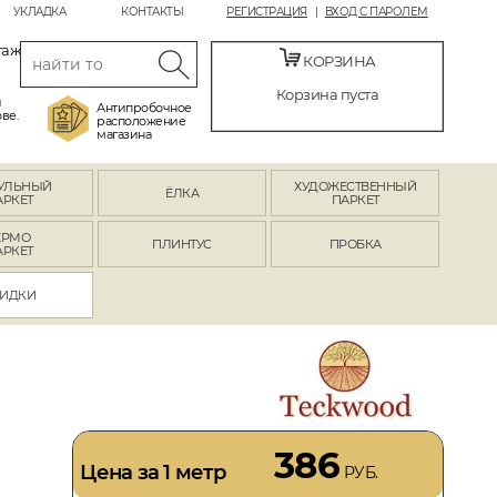
УКЛАДКА
КОНТАКТЫ
РЕГИСТРАЦИЯ
ВХОД С ПАРОЛЕМ
таж
КОРЗИНА
Корзина пуста
й
Антипробочное
ве.
расположение
магазина
УЛЬНЫЙ
ХУДОЖЕСТВЕННЫЙ
ЁЛКА
АРКЕТ
ПАРКЕТ
ЕРМО
ПЛИНТУС
ПРОБКА
АРКЕТ
ИДКИ
386
Цена за 1 метр
РУБ.