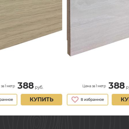
388
388
за 1 метр
Цена за 1 метр
руб.
р
КУПИТЬ
КУ