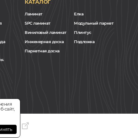
КАТАЛОГ
Ламинат
Елка
я
SPC ламинат
Модульный паркет
Виниловый ламинат
Плинтус
нда
Инженерная доска
Подложка
Паркетная доска
ы.
чения
б-сайт,
инять