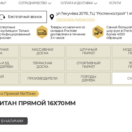
МЫ?
СОТРУДНИЧЕСТВО
ОПЛАТА И ДОСТАВКА
УСЛУГИ
ул.Текучёва 207Б ,ТЦ "Ростехнострой" 1 э
Бесплатный звонок
Написать директору
спертные
Товары из наличия со
Самый большо
нсультации. Только
склада в Ростове
шоу-рум в Росто
ртифицированный
доставляем в течение
Более 4000
рсонал
3-х часов
образцов
РНАЯ
МАССИВНАЯ
ШТУЧНЫЙ
МОД
А
ДОСКА
ПАРКЕТ
П
 И 3Д
ТЕРРАСНАЯ
СПОРТИВНЫЙ
Т
 ДЕРЕВА
ДОСКА
ПАРКЕТ
П
ЫЙ
ПОРОДЫ
ПРОИЗВОДИТЕЛИ
СК
Л
ДЕРЕВА
ан Прямой 16х70мм
ИТАН ПРЯМОЙ 16Х70ММ
В НАЛИЧИИ