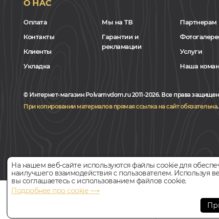
О НАС
Оплата
Мы на ТВ
Партнерам
Контакты
Гарантии и
Фотогалере
рекламации
Клиенты
Услуги
Укладка
Наша кома
© Интернет-магазин Polvamvdom.ru 2011-2026. Все права защищен
При копировании материалов прямая ссылка на сайт обязательна
.
На нашем веб-сайте используются файлы cookie для обеспе
наилучшего взаимодействия с пользователем. Используя ве
вы соглашаетесь с использованием файлов cookie.
Подробнее про cookie ⟶
НАШ ПАРТНЁР
Пр