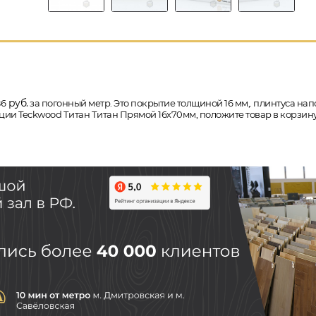
руб.
86
за погонный метр. Это покрытие толщиной 16 мм,. плинтуса напо
ции Teckwood Титан Титан Прямой 16х70мм, положите товар в корзину