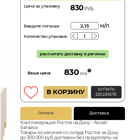
Цена за упаковку
830
РУБ.
м/п
Введите погонаж
Количество упаковок
рассчитать доставку в регионы
830
Ваша цена:
РУБ.
КУПИТЬ
В КОРЗИНУ
ДЕШЕВЛЕ
Оплата
Доставка
Конгломерация Ростов на Дону - Аксай -
Батайск
Товары из наличия со склада Ростов на Дону
до 300 000 руб. доставим без предоплаты на