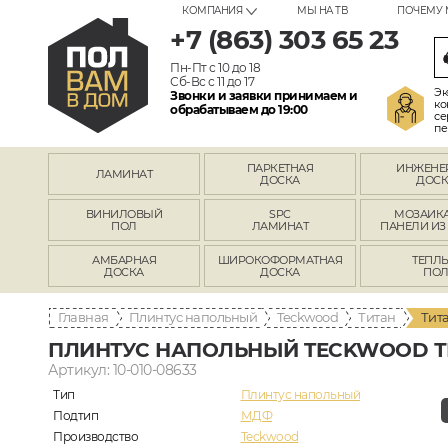
КОМПАНИЯ
МЫ НА ТВ
ПОЧЕМУ 
+7 (863) 303 65 23
Пн-Пт с 10 до 18
Сб-Вс с 11 до 17
Эк
Звонки и заявки принимаем и
ко
обрабатываем до 19:00
се
пе
ПАРКЕТНАЯ
ИНЖЕНЕ
ЛАМИНАТ
ДОСКА
ДОСК
ВИНИЛОВЫЙ
SPC
МОЗАИКА
ПОЛ
ЛАМИНАТ
ПАНЕЛИ ИЗ
АМБАРНАЯ
ШИРОКОФОРМАТНАЯ
ТЕПЛ
ДОСКА
ДОСКА
ПО
Главная
Плинтус напольный
Teckwood
Титан
Тит
ПЛИНТУС НАПОЛЬНЫЙ TECKWOOD Т
Артикул: 10-010-08633
Тип
Плинтус напольный
Подтип
МДФ
Производство
Teckwood