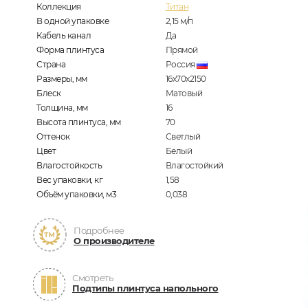
Коллекция
Титан
В одной упаковке
2,15
м/п
Кабель канал
Да
Форма плинтуса
Прямой
Страна
Россия
Размеры, мм
16х70х2150
Блеск
Матовый
Толщина, мм
16
Высота плинтуса, мм
70
Оттенок
Светлый
Цвет
Белый
Влагостойкость
Влагостойкий
Вес упаковки, кг
1,58
Объём упаковки, м3
0,038
Подробнее
О производителе
Смотреть
Подтипы плинтуса напольного