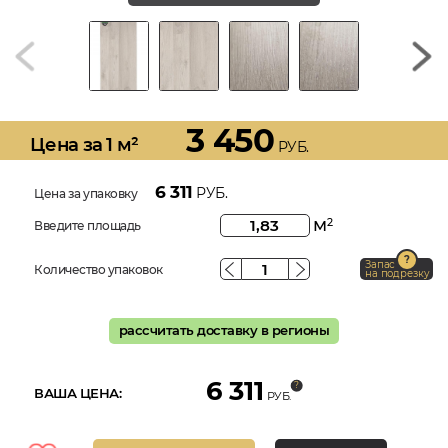
3 450
Цена за 1 м²
РУБ.
6 311
РУБ.
Цена за упаковку
м
2
Введите площадь
Запас
Количество упаковок
на подрезку
рассчитать доставку в регионы
6 311
ВАША ЦЕНА:
РУБ.