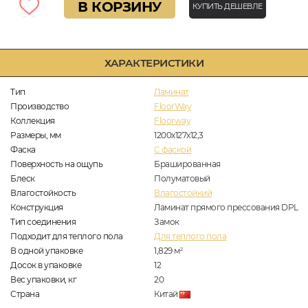
В КОРЗИНУ
КУПИТЬ ДЕШЕВЛЕ
ХАРАКТЕРИСТИКИ
Тип
Ламинат
Производство
FloorWay
Коллекция
Floorway
Размеры, мм
1200x127x12,3
Фаска
C фаской
Поверхность на ощупь
Брашированная
Блеск
Полуматовый
Влагостойкость
Влагостойкий
Конструкция
Ламинат прямого прессования DPL
Тип соединения
Замок
Подходит для теплого пола
Для теплого пола
В одной упаковке
1,829
м
2
Досок в упаковке
12
Вес упаковки, кг
20
Страна
Китай