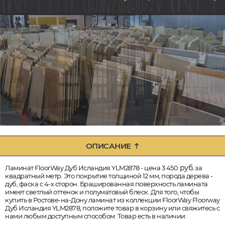
ОПИСАНИЕ
руб.
Ламинат FloorWay Дуб Исландия YLM2878 - цена 3 450
за
квадратный метр. Это покрытие толщиной 12 мм, порода дерева -
дуб, фаска с 4-х сторон. Брашированная поверхность ламината
имеет светлый оттенок и полуматовый блеск. Для того, чтобы
купить в Ростове-на-Дону ламинат из коллекции FloorWay Floorway
Дуб Исландия YLM2878, положите товар в корзину или свяжитесь с
нами любым доступным способом. Товар есть в наличии.