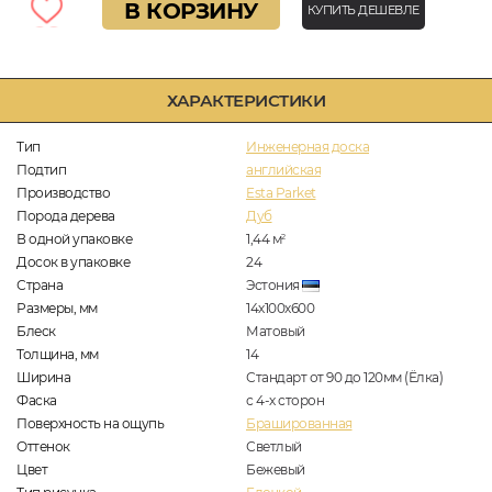
В КОРЗИНУ
КУПИТЬ ДЕШЕВЛЕ
ХАРАКТЕРИСТИКИ
Тип
Инженерная доска
Подтип
английская
Производство
Esta Parket
Порода дерева
Дуб
В одной упаковке
1,44
м
2
Досок в упаковке
24
Страна
Эстония
Размеры, мм
14х100х600
Блеск
Матовый
Толщина, мм
14
Ширина
Стандарт от 90 до 120мм (Ёлка)
Фаска
с 4-х сторон
Поверхность на ощупь
Брашированная
Оттенок
Светлый
Цвет
Бежевый