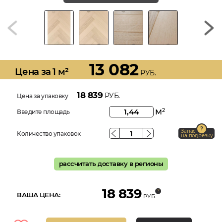
13 082
Цена за 1 м²
РУБ.
18 839
РУБ.
Цена за упаковку
м
2
Введите площадь
Запас
Количество упаковок
на подрезку
рассчитать доставку в регионы
18 839
ВАША ЦЕНА:
РУБ.