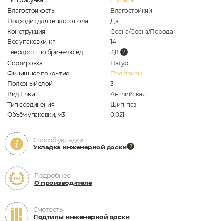
Тип рисунка
Елочкой
Влагостойкость
Влагостойкий
Подходит для теплого пола
Да
Конструкция
Сосна/Сосна/Порода
Вес упаковки, кг
14
Твердость по бринелю, ед
3,8
Сортировка
Натур
Финишное покрытие
Под лаком
Полезный слой
3
Вид Ёлки
Английская
Тип соединения
Шип-паз
Объём упаковки, м3
0,021
Способ укладки
Укладка инженерной доски
Подробнее
О производителе
Смотреть
Подтипы инженерной доски