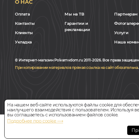
О НАС
Оплата
Мы на ТВ
Партнерам
Контакты
Гарантии и
Фотогалере
рекламации
Клиенты
Услуги
Укладка
Наша кома
© Интернет-магазин Polvamvdom.ru 2011-2026. Все права защищен
При копировании материалов прямая ссылка на сайт обязательна
.
На нашем веб-сайте используются файлы cookie для обеспе
наилучшего взаимодействия с пользователем. Используя ве
вы соглашаетесь с использованием файлов cookie.
Подробнее про cookie ⟶
НАШ ПАРТНЁР
Пр