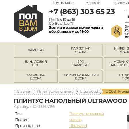
КОМПАНИЯ
МЫ НА ТВ
ПОЧЕМУ 
+7 (863) 303 65 23
Пн-Пт с 10 до 18
Сб-Вс с 11 до 17
Эк
Звонки и заявки принимаем и
ко
обрабатываем до 19:00
се
пе
ПАРКЕТНАЯ
ИНЖЕНЕ
ЛАМИНАТ
ДОСКА
ДОСК
ВИНИЛОВЫЙ
SPC
МОЗАИКА
ПОЛ
ЛАМИНАТ
ПАНЕЛИ ИЗ
АМБАРНАЯ
ШИРОКОФОРМАТНАЯ
ТЕПЛ
ДОСКА
ДОСКА
ПО
Главная
Плинтус напольный
Ultrawood
U 003 i Молд
ПЛИНТУС НАПОЛЬНЫЙ ULTRAWOOD U
Артикул: 10-010-07159
Тип
Плинтус напольный
Подтип
массив
Производство
Ultrawood