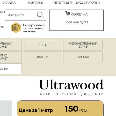
УКЛАДКА
КОНТАКТЫ
РЕГИСТРАЦИЯ
ВХОД С ПАРОЛЕМ
таж
КОРЗИНА
Корзина пуста
й
Антипробочное
ве.
расположение
магазина
УЛЬНЫЙ
ХУДОЖЕСТВЕННЫЙ
ЁЛКА
АРКЕТ
ПАРКЕТ
ЕРМО
ПЛИНТУС
ПРОБКА
АРКЕТ
ИДКИ
150
Цена за 1 метр
РУБ.