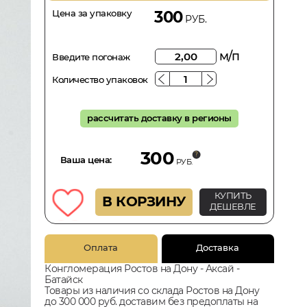
Цена за упаковку
300
РУБ.
м/п
Введите погонаж
Количество упаковок
рассчитать доставку в регионы
300
Ваша цена:
РУБ.
КУПИТЬ
В КОРЗИНУ
ДЕШЕВЛЕ
Оплата
Доставка
Конгломерация Ростов на Дону - Аксай -
Батайск
Товары из наличия со склада Ростов на Дону
до 300 000 руб. доставим без предоплаты на