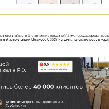
за погонный метр. Это покрытие толщиной 12 мм, порода дерева - сосна
ольный из коллекции Ultrawood U 003 i Молдинг, положите товар в ко