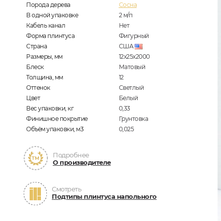
Порода дерева
Сосна
В одной упаковке
2
м/п
Кабель канал
Нет
Форма плинтуса
Фигурный
Страна
США
Размеры, мм
12х25х2000
Блеск
Матовый
Толщина, мм
12
Оттенок
Светлый
Цвет
Белый
Вес упаковки, кг
0,33
Финишное покрытие
Грунтовка
Объём упаковки, м3
0,025
Подробнее
О производителе
Смотреть
Подтипы плинтуса напольного