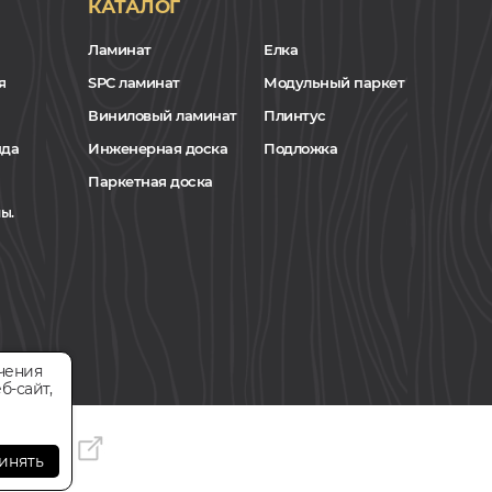
КАТАЛОГ
Ламинат
Елка
я
SPC ламинат
Модульный паркет
Виниловый ламинат
Плинтус
нда
Инженерная доска
Подложка
Паркетная доска
ы.
чения
б-сайт,
инять