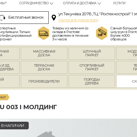
МЫ?
СОТРУДНИЧЕСТВО
ОПЛАТА И ДОСТАВКА
УСЛУГИ
ул.Текучёва 207Б ,ТЦ "Ростехнострой" 1 э
Бесплатный звонок
Написать директору
спертные
Товары из наличия со
Самый большо
нсультации. Только
склада в Ростове
шоу-рум в Росто
ртифицированный
доставляем в течение
Более 4000
рсонал
3-х часов
образцов
РНАЯ
МАССИВНАЯ
ШТУЧНЫЙ
МОД
А
ДОСКА
ПАРКЕТ
П
 И 3Д
ТЕРРАСНАЯ
СПОРТИВНЫЙ
Т
 ДЕРЕВА
ДОСКА
ПАРКЕТ
П
ЫЙ
ПОРОДЫ
ПРОИЗВОДИТЕЛИ
СК
Л
ДЕРЕВА
инг
 003 I МОЛДИНГ
В НАЛИЧИИ