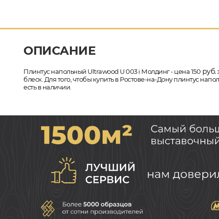
ОПИСАНИЕ
руб.
Плинтус напольный Ultrawood U 003 i Молдинг - цена 150
блеск. Для того, чтобы купить в Ростове-на-Дону плинтус нап
есть в наличии.