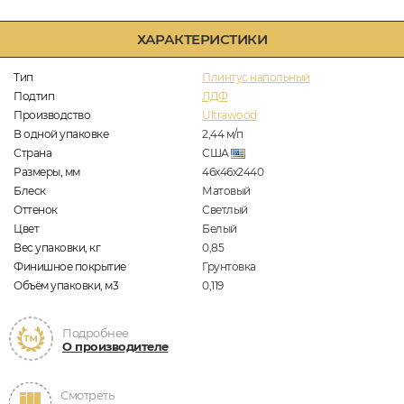
ХАРАКТЕРИСТИКИ
Тип
Плинтус напольный
Подтип
ЛДФ
Производство
Ultrawood
В одной упаковке
2,44
м/п
Страна
США
Размеры, мм
46х46х2440
Блеск
Матовый
Оттенок
Светлый
Цвет
Белый
Вес упаковки, кг
0,85
Финишное покрытие
Грунтовка
Объём упаковки, м3
0,119
Подробнее
О производителе
Смотреть