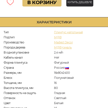
В КОРЗИНУ
КУПИТЬ ДЕШЕВЛЕ
ХАРАКТЕРИСТИКИ
Тип
Плинтус напольный
Подтип
МДФ
Производство
Madest Decor
Порода дерева
МДФ+эмаль
В одной упаковке
2,4
м/п
Кабель канал
Нет
Форма плинтуса
Фигурный
Страна
Россия
Размеры, мм
16х80х2400
Блеск
Полуматовый
Толщина, мм
16
Высота плинтуса, мм
80
Поверхность на ощупь
Гладкая
Оттенок
Светлый
Цвет
Белый