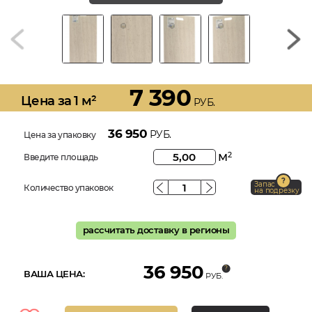
7 390
Цена за 1 м²
РУБ.
36 950
РУБ.
Цена за упаковку
м
2
Введите площадь
Запас
Количество упаковок
на подрезку
рассчитать доставку в регионы
36 950
ВАША ЦЕНА:
РУБ.