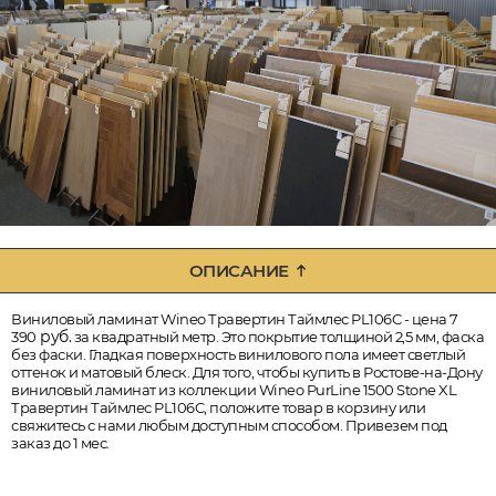
ОПИСАНИЕ
Виниловый ламинат Wineo Травертин Таймлес PL106C - цена 7
руб.
390
за квадратный метр. Это покрытие толщиной 2,5 мм, фаска
без фаски. Гладкая поверхность винилового пола имеет светлый
оттенок и матовый блеск. Для того, чтобы купить в Ростове-на-Дону
виниловый ламинат из коллекции Wineo PurLine 1500 Stone XL
Травертин Таймлес PL106C, положите товар в корзину или
свяжитесь с нами любым доступным способом. Привезем под
заказ до 1 мес.