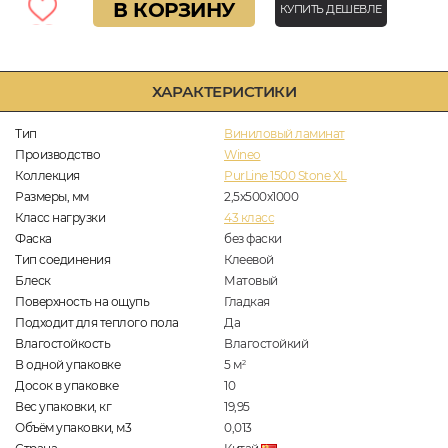
В КОРЗИНУ
КУПИТЬ ДЕШЕВЛЕ
ХАРАКТЕРИСТИКИ
Тип
Виниловый ламинат
Производство
Wineo
Коллекция
PurLine 1500 Stone XL
Размеры, мм
2,5х500х1000
Класс нагрузки
43 класс
Фаска
без фаски
Тип соединения
Клеевой
Блеск
Матовый
Поверхность на ощупь
Гладкая
Подходит для теплого пола
Да
Влагостойкость
Влагостойкий
В одной упаковке
5
м
2
Досок в упаковке
10
Вес упаковки, кг
19,95
Объём упаковки, м3
0,013