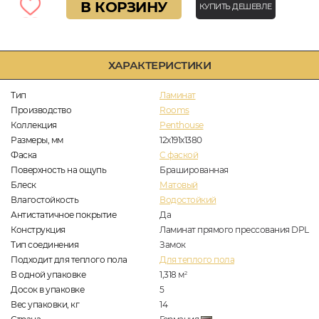
В КОРЗИНУ
КУПИТЬ ДЕШЕВЛЕ
ХАРАКТЕРИСТИКИ
Тип
Ламинат
Производство
Rooms
Коллекция
Penthouse
Размеры, мм
12х191х1380
Фаска
C фаской
Поверхность на ощупь
Брашированная
Блеск
Матовый
Влагостойкость
Водостойкий
Антистатичное покрытие
Да
Конструкция
Ламинат прямого прессования DPL
Тип соединения
Замок
Подходит для теплого пола
Для теплого пола
В одной упаковке
1,318
м
2
Досок в упаковке
5
Вес упаковки, кг
14