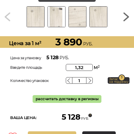
3 890
Цена за 1 м²
РУБ.
5 128
РУБ.
Цена за упаковку
м
2
Введите площадь
Запас
Количество упаковок
на подрезку
рассчитать доставку в регионы
5 128
ВАША ЦЕНА:
РУБ.