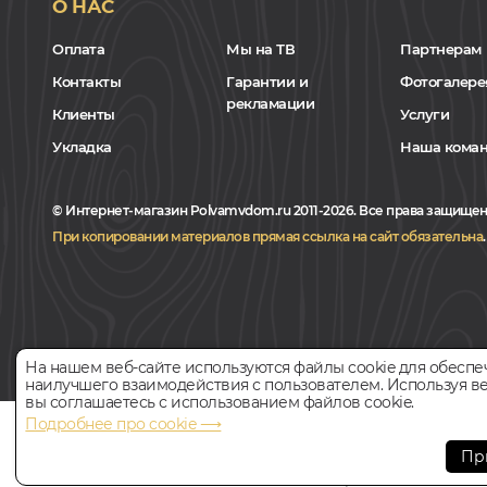
О НАС
Оплата
Мы на ТВ
Партнерам
Контакты
Гарантии и
Фотогалере
рекламации
Клиенты
Услуги
Укладка
Наша кома
© Интернет-магазин Polvamvdom.ru 2011-2026. Все права защищен
При копировании материалов прямая ссылка на сайт обязательна
.
На нашем веб-сайте используются файлы cookie для обеспе
наилучшего взаимодействия с пользователем. Используя ве
вы соглашаетесь с использованием файлов cookie.
Подробнее про cookie ⟶
НАШ ПАРТНЁР
Пр