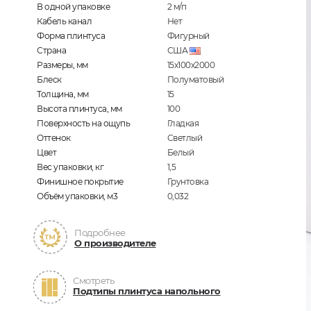
В одной упаковке
2
м/п
Кабель канал
Нет
Форма плинтуса
Фигурный
Страна
США
Размеры, мм
15х100х2000
Блеск
Полуматовый
Толщина, мм
15
Высота плинтуса, мм
100
Поверхность на ощупь
Гладкая
Оттенок
Светлый
Цвет
Белый
Вес упаковки, кг
1,5
Финишное покрытие
Грунтовка
Объём упаковки, м3
0,032
Подробнее
О производителе
Смотреть
Подтипы плинтуса напольного