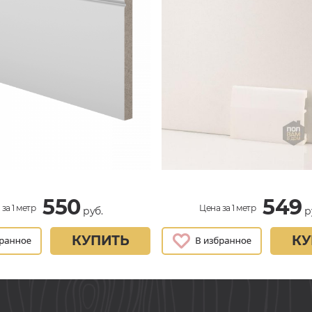
550
549
за 1 метр
Цена за 1 метр
руб.
р
КУПИТЬ
КУ