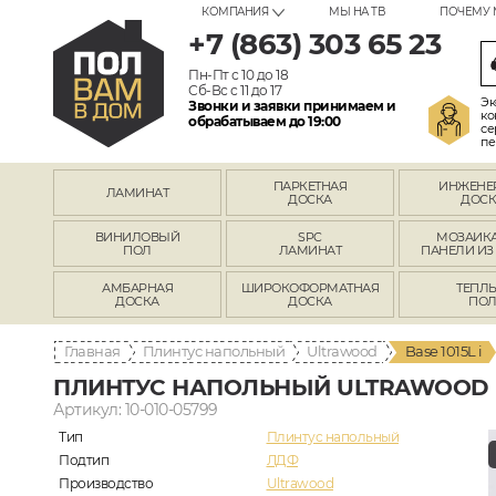
КОМПАНИЯ
МЫ НА ТВ
ПОЧЕМУ 
+7 (863) 303 65 23
Пн-Пт с 10 до 18
Сб-Вс с 11 до 17
Эк
Звонки и заявки принимаем и
ко
обрабатываем до 19:00
се
пе
ПАРКЕТНАЯ
ИНЖЕНЕ
ЛАМИНАТ
ДОСКА
ДОСК
ВИНИЛОВЫЙ
SPC
МОЗАИКА
ПОЛ
ЛАМИНАТ
ПАНЕЛИ ИЗ
АМБАРНАЯ
ШИРОКОФОРМАТНАЯ
ТЕПЛ
ДОСКА
ДОСКА
ПО
Главная
Плинтус напольный
Ultrawood
Base 1015L i
ПЛИНТУС НАПОЛЬНЫЙ ULTRAWOOD BA
Артикул: 10-010-05799
Тип
Плинтус напольный
Подтип
ЛДФ
Производство
Ultrawood