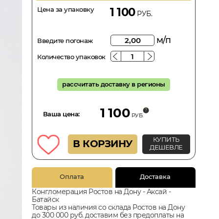
Цена за упаковку
1 100
РУБ.
м/п
Введите погонаж
Количество упаковок
рассчитать доставку в регионы
1 100
Ваша цена:
РУБ.
КУПИТЬ
В КОРЗИНУ
ДЕШЕВЛЕ
Оплата
Доставка
Конгломерация Ростов на Дону - Аксай -
Батайск
Товары из наличия со склада Ростов на Дону
до 300 000 руб. доставим без предоплаты на