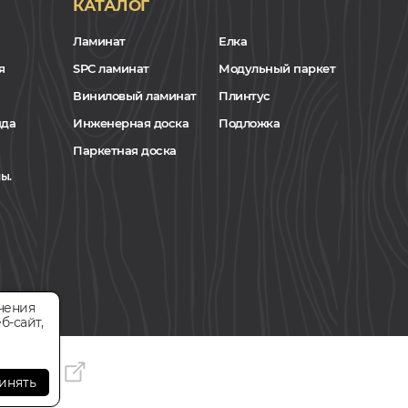
КАТАЛОГ
Ламинат
Елка
я
SPC ламинат
Модульный паркет
Виниловый ламинат
Плинтус
нда
Инженерная доска
Подложка
Паркетная доска
ы.
чения
б-сайт,
инять