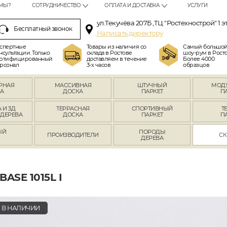
МЫ?
СОТРУДНИЧЕСТВО
ОПЛАТА И ДОСТАВКА
УСЛУГИ
ул.Текучёва 207Б ,ТЦ "Ростехнострой" 1 э
Бесплатный звонок
Написать директору
спертные
Товары из наличия со
Самый большо
нсультации. Только
склада в Ростове
шоу-рум в Росто
ртифицированный
доставляем в течение
Более 4000
рсонал
3-х часов
образцов
РНАЯ
МАССИВНАЯ
ШТУЧНЫЙ
МОД
А
ДОСКА
ПАРКЕТ
П
 И 3Д
ТЕРРАСНАЯ
СПОРТИВНЫЙ
Т
 ДЕРЕВА
ДОСКА
ПАРКЕТ
П
ЫЙ
ПОРОДЫ
ПРОИЗВОДИТЕЛИ
СК
Л
ДЕРЕВА
SE 1015L I
В НАЛИЧИИ