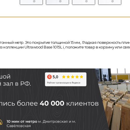
гонный метр. Это покрытие толщиной 15 мм,. Гладкая поверхность пли
з коллекции Ultrawood Base 1015L i, положите товар в корзину или св