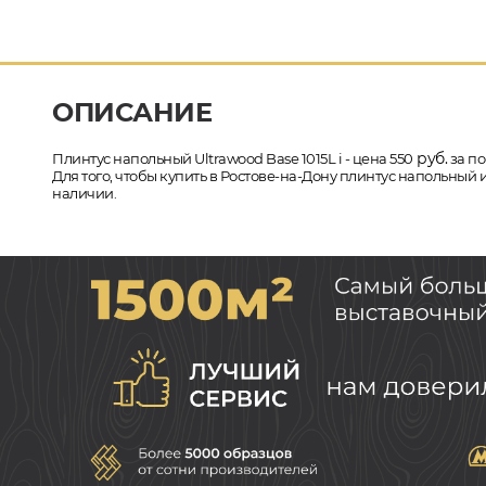
ОПИСАНИЕ
руб.
Плинтус напольный Ultrawood Base 1015L i - цена 550
за по
Для того, чтобы купить в Ростове-на-Дону плинтус напольный и
наличии.