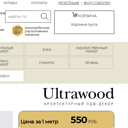
УКЛАДКА
КОНТАКТЫ
РЕГИСТРАЦИЯ
ВХОД С ПАРОЛЕМ
таж
КОРЗИНА
Корзина пуста
й
Антипробочное
ве.
расположение
магазина
УЛЬНЫЙ
ХУДОЖЕСТВЕННЫЙ
ЁЛКА
АРКЕТ
ПАРКЕТ
ЕРМО
ПЛИНТУС
ПРОБКА
АРКЕТ
ИДКИ
550
Цена за 1 метр
РУБ.