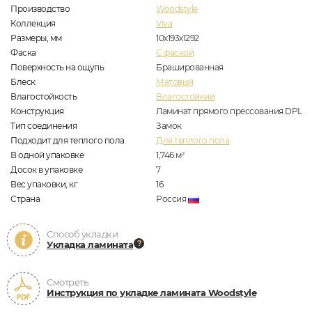
Производство
Woodstyle
Коллекция
Viva
Размеры, мм
10х193х1292
Фаска
C фаской
Поверхность на ощупь
Брашированная
Блеск
Матовый
Влагостойкость
Влагостойкий
Конструкция
Ламинат прямого прессования DPL
Тип соединения
Замок
Подходит для теплого пола
Для теплого пола
В одной упаковке
1,746
м
2
Досок в упаковке
7
Вес упаковки, кг
16
Страна
Россия
Способ укладки
Укладка ламината
Смотреть
Инструкция по укладке ламината Woodstyle