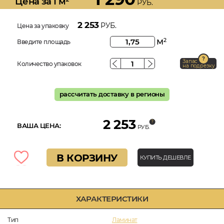
Цена за 1 м²
РУБ.
2 253
РУБ.
Цена за упаковку
м
2
Введите площадь
Запас
Количество упаковок
на подрезку
рассчитать доставку в регионы
2 253
ВАША ЦЕНА:
РУБ.
В КОРЗИНУ
КУПИТЬ ДЕШЕВЛЕ
ХАРАКТЕРИСТИКИ
Тип
Ламинат