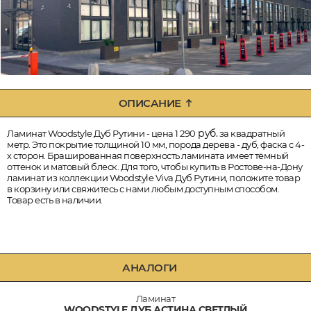
ОПИСАНИЕ
руб.
Ламинат Woodstyle Дуб Рутини - цена 1 290
за квадратный
метр. Это покрытие толщиной 10 мм, порода дерева - дуб, фаска с 4-
х сторон. Брашированная поверхность ламината имеет тёмный
оттенок и матовый блеск. Для того, чтобы купить в Ростове-на-Дону
ламинат из коллекции Woodstyle Viva Дуб Рутини, положите товар
в корзину или свяжитесь с нами любым доступным способом.
Товар есть в наличии.
АНАЛОГИ
Ламинат
WOODSTYLE ДУБ АСТИНА СВЕТЛЫЙ