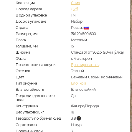
Коллекция
Спил
Порода дерева
Дуб
В одной упаковке
1
м
2
Досок в упаковке
Набор
Страна
Россия
Размеры, мм
15х120х500\600
Блеск
Матовый
Толщина, мм
15
Ширина
Стандарт от 90 до 120мм (Ёлка)
Фаска
с 4-х сторон
Поверхность на ощупь
Брашированная
Оттенок
Тёмный
Цвет
Бежевый, Серый, Коричневый
Тип рисунка
Елочкой
Влагостойкость
Влагостойкий
Подходит для теплого
Да
пола
Конструкция
Фанера/Порода
Вес упаковки, кг
18
Твердость по бринелю, ед
3,8
Сортировка
Натур
Полезный слой
3