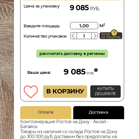
Цена за упаковку
9 085
РУБ.
м
2
Введите площадь
Запас
Количество упаковок
на подрезку
рассчитать доставку в регионы
9 085
Ваша цена:
РУБ.
КУПИТЬ
В КОРЗИНУ
ДЕШЕВЛЕ
Оплата
Доставка
Конгломерация Ростов на Дону - Аксай -
Батайск
Товары из наличия со склада Ростов на Дону
до 300 000 руб. доставим без предоплаты на