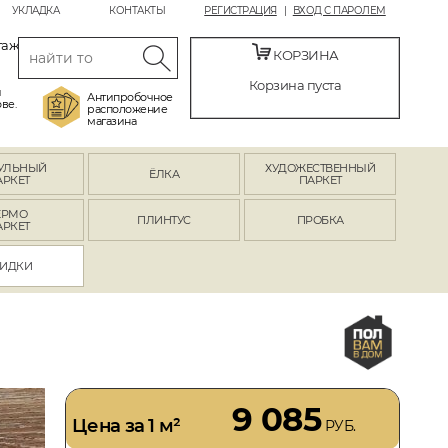
УКЛАДКА
КОНТАКТЫ
РЕГИСТРАЦИЯ
ВХОД С ПАРОЛЕМ
таж
КОРЗИНА
Корзина пуста
й
Антипробочное
ве.
расположение
магазина
УЛЬНЫЙ
ХУДОЖЕСТВЕННЫЙ
ЁЛКА
АРКЕТ
ПАРКЕТ
ЕРМО
ПЛИНТУС
ПРОБКА
АРКЕТ
ИДКИ
9 085
Цена за 1 м²
РУБ.