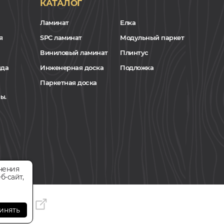
КАТАЛОГ
Ламинат
Елка
я
SPC ламинат
Модульный паркет
Виниловый ламинат
Плинтус
нда
Инженерная доска
Подложка
Паркетная доска
ы.
чения
б-сайт,
инять