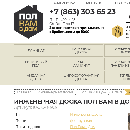
КОМПАНИЯ
МЫ НА ТВ
ПОЧЕМУ 
+7 (863) 303 65 23
Пн-Пт с 10 до 18
Сб-Вс с 11 до 17
Эк
Звонки и заявки принимаем и
ко
обрабатываем до 19:00
се
пе
ПАРКЕТНАЯ
ИНЖЕНЕ
ЛАМИНАТ
ДОСКА
ДОСК
ВИНИЛОВЫЙ
SPC
МОЗАИКА
ПОЛ
ЛАМИНАТ
ПАНЕЛИ ИЗ
АМБАРНАЯ
ШИРОКОФОРМАТНАЯ
ТЕПЛ
ДОСКА
ДОСКА
ПО
Главная
Инженерная доска
Пол Вам в Дом
Спил
ИНЖЕНЕРНАЯ ДОСКА ПОЛ ВАМ В ДО
Артикул: 10-010-04909
Тип
Инженерная доска
Подтип
французская
Производство
Пол Вам в Дом