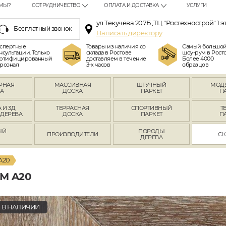
МЫ?
СОТРУДНИЧЕСТВО
ОПЛАТА И ДОСТАВКА
УСЛУГИ
ул.Текучёва 207Б ,ТЦ "Ростехнострой" 1 э
Бесплатный звонок
Написать директору
спертные
Товары из наличия со
Самый большо
нсультации. Только
склада в Ростове
шоу-рум в Росто
ртифицированный
доставляем в течение
Более 4000
рсонал
3-х часов
образцов
РНАЯ
МАССИВНАЯ
ШТУЧНЫЙ
МОД
А
ДОСКА
ПАРКЕТ
П
 И 3Д
ТЕРРАСНАЯ
СПОРТИВНЫЙ
Т
 ДЕРЕВА
ДОСКА
ПАРКЕТ
П
ЫЙ
ПОРОДЫ
ПРОИЗВОДИТЕЛИ
СК
Л
ДЕРЕВА
A20
М A20
В НАЛИЧИИ