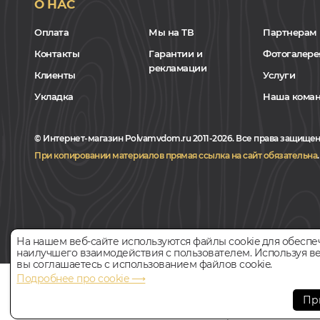
О НАС
Оплата
Мы на ТВ
Партнерам
Контакты
Гарантии и
Фотогалере
рекламации
Клиенты
Услуги
Укладка
Наша кома
© Интернет-магазин Polvamvdom.ru 2011-2026. Все права защищен
При копировании материалов прямая ссылка на сайт обязательна
.
На нашем веб-сайте используются файлы cookie для обеспе
наилучшего взаимодействия с пользователем. Используя ве
вы соглашаетесь с использованием файлов cookie.
Подробнее про cookie ⟶
НАШ ПАРТНЁР
Пр