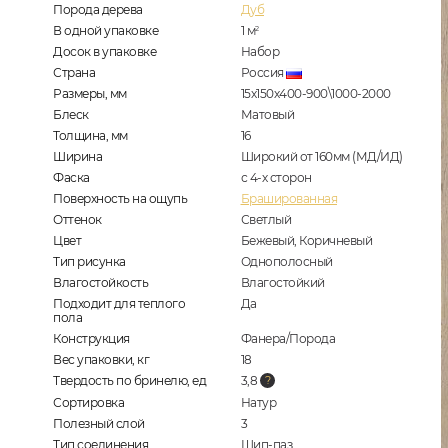
Порода дерева
Дуб
В одной упаковке
1
м
2
Досок в упаковке
Набор
Страна
Россия
Размеры, мм
15х150х400-900\1000-2000
Блеск
Матовый
Толщина, мм
16
Ширина
Широкий от 160мм (МД/ИД)
Фаска
с 4-х сторон
Поверхность на ощупь
Брашированная
Оттенок
Светлый
Цвет
Бежевый, Коричневый
Тип рисунка
Однополосный
Влагостойкость
Влагостойкий
Подходит для теплого
Да
пола
Конструкция
Фанера/Порода
Вес упаковки, кг
18
Твердость по бринелю, ед
3,8
Сортировка
Натур
Полезный слой
3
Тип соединения
Шип-паз