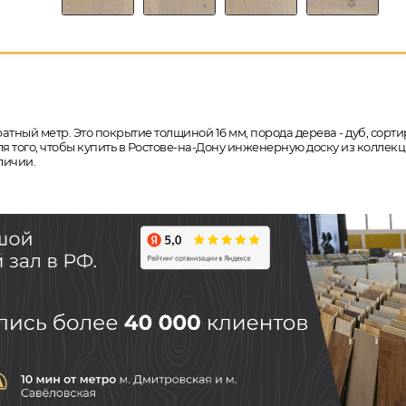
атный метр. Это покрытие толщиной 16 мм, порода дерева - дуб, сорти
я того, чтобы купить в Ростове-на-Дону инженерную доску из коллекц
личии.