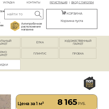
УКЛАДКА
КОНТАКТЫ
РЕГИСТРАЦИЯ
ВХОД С ПАРОЛЕМ
таж
КОРЗИНА
Корзина пуста
й
Антипробочное
ве.
расположение
магазина
УЛЬНЫЙ
ХУДОЖЕСТВЕННЫЙ
ЁЛКА
АРКЕТ
ПАРКЕТ
ЕРМО
ПЛИНТУС
ПРОБКА
АРКЕТ
ИДКИ
8 165
Цена за 1 м²
РУБ.