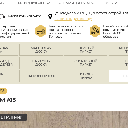
МЫ?
СОТРУДНИЧЕСТВО
ОПЛАТА И ДОСТАВКА
УСЛУГИ
ул.Текучёва 207Б ,ТЦ "Ростехнострой" 1 э
Бесплатный звонок
Написать директору
спертные
Товары из наличия со
Самый большо
нсультации. Только
склада в Ростове
шоу-рум в Росто
ртифицированный
доставляем в течение
Более 4000
рсонал
3-х часов
образцов
РНАЯ
МАССИВНАЯ
ШТУЧНЫЙ
МОД
А
ДОСКА
ПАРКЕТ
П
 И 3Д
ТЕРРАСНАЯ
СПОРТИВНЫЙ
Т
 ДЕРЕВА
ДОСКА
ПАРКЕТ
П
ЫЙ
ПОРОДЫ
ПРОИЗВОДИТЕЛИ
СК
Л
ДЕРЕВА
A15
М A15
В НАЛИЧИИ