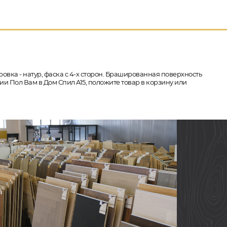
ровка - натур, фаска с 4-х сторон. Брашированная поверхность
ии Пол Вам в Дом Спил A15, положите товар в корзину или