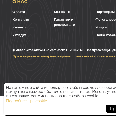
О НАС
Оплата
Мы на ТВ
Партнерам
Контакты
Гарантии и
Фотогалере
рекламации
Клиенты
Услуги
Укладка
Наша кома
© Интернет-магазин Polvamvdom.ru 2011-2026. Все права защищен
При копировании материалов прямая ссылка на сайт обязательна
.
На нашем веб-сайте используются файлы cookie для обеспе
наилучшего взаимодействия с пользователем. Используя ве
вы соглашаетесь с использованием файлов cookie.
Подробнее про cookie ⟶
НАШ ПАРТНЁР
Пр