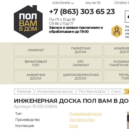
КОМПАНИЯ
МЫ НА ТВ
ПОЧЕМУ 
+7 (863) 303 65 23
Пн-Пт с 10 до 18
Сб-Вс с 11 до 17
Эк
Звонки и заявки принимаем и
ко
обрабатываем до 19:00
се
пе
ПАРКЕТНАЯ
ИНЖЕНЕ
ЛАМИНАТ
ДОСКА
ДОСК
ВИНИЛОВЫЙ
SPC
МОЗАИКА
ПОЛ
ЛАМИНАТ
ПАНЕЛИ ИЗ
АМБАРНАЯ
ШИРОКОФОРМАТНАЯ
ТЕПЛ
ДОСКА
ДОСКА
ПО
Главная
Инженерная доска
Пол Вам в Дом
Спил
ИНЖЕНЕРНАЯ ДОСКА ПОЛ ВАМ В ДО
Артикул: 10-010-04904
Тип
Инженерная доска
Производство
Пол Вам в Дом
Коллекция
Спил