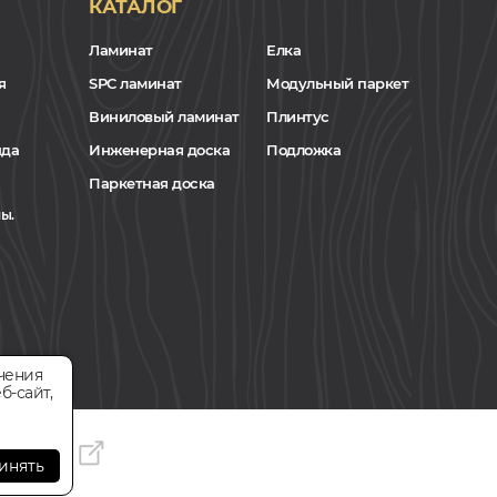
КАТАЛОГ
Ламинат
Елка
я
SPC ламинат
Модульный паркет
Виниловый ламинат
Плинтус
нда
Инженерная доска
Подложка
Паркетная доска
ы.
чения
б-сайт,
инять