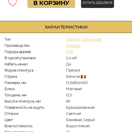
В КОРЗИНУ
КУПИТЬ ДЕШЕВЛЕ
ХАРАКТЕРИСТИКИ
Тип
Плинтус напольный
Производство
Moduleo
Порода дерева
Дуб
В одной упаковке
2,4
м/п
Кабель канал
Да
Форма плинтуса
Прямой
Страна
Бельгия
Размеры, мм
12,5х60х2400
Блеск
Матовый
Толщина, мм
12,5
Высота плинтуса, мм
60
Поверхность на ощупь
Брашированная
Оттенок
Светлый
Цвет
Бежевый, Серый
Влагостойкость
Водостойкий