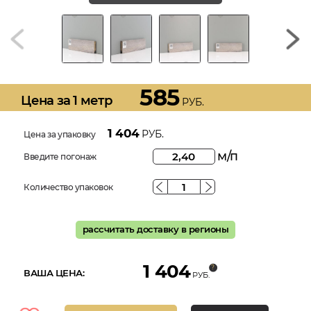
585
Цена за 1 метр
РУБ.
1 404
РУБ.
Цена за упаковку
м/п
Введите погонаж
Количество упаковок
рассчитать доставку в регионы
1 404
ВАША ЦЕНА:
РУБ.