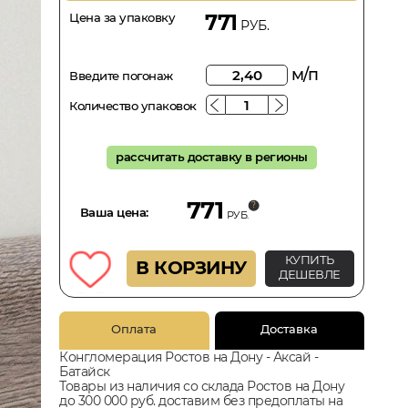
Цена за упаковку
771
РУБ.
м/п
Введите погонаж
Количество упаковок
рассчитать доставку в регионы
771
Ваша цена:
РУБ.
КУПИТЬ
В КОРЗИНУ
ДЕШЕВЛЕ
Оплата
Доставка
Конгломерация Ростов на Дону - Аксай -
Батайск
Товары из наличия со склада Ростов на Дону
до 300 000 руб. доставим без предоплаты на