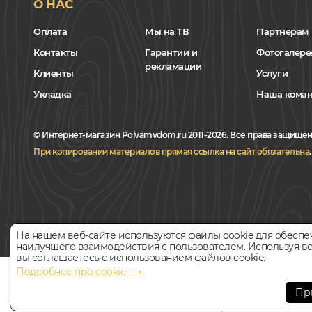
О НАС
Оплата
Мы на ТВ
Партнерам
Контакты
Гарантии и
Фотогалере
рекламации
Клиенты
Услуги
Укладка
Наша кома
© Интернет-магазин Polvamvdom.ru 2011-2026. Все права защищен
При копировании материалов прямая ссылка на сайт обязательна
.
На нашем веб-сайте используются файлы cookie для обеспе
наилучшего взаимодействия с пользователем. Используя ве
вы соглашаетесь с использованием файлов cookie.
Подробнее про cookie ⟶
НАШ ПАРТНЁР
Пр