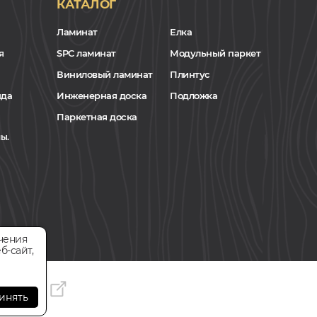
КАТАЛОГ
Ламинат
Елка
я
SPC ламинат
Модульный паркет
Виниловый ламинат
Плинтус
нда
Инженерная доска
Подложка
Паркетная доска
ы.
чения
б-сайт,
инять