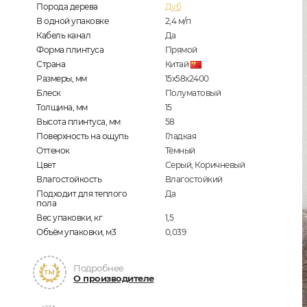
Порода дерева
Дуб
В одной упаковке
2,4
м/п
Кабель канал
Да
Форма плинтуса
Прямой
Страна
Китай
Размеры, мм
15х58х2400
Блеск
Полуматовый
Толщина, мм
15
Высота плинтуса, мм
58
Поверхность на ощупь
Гладкая
Оттенок
Тёмный
Цвет
Серый, Коричневый
Влагостойкость
Влагостойкий
Подходит для теплого
Да
пола
Вес упаковки, кг
1,5
Объём упаковки, м3
0,039
Подробнее
О производителе