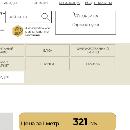
УКЛАДКА
КОНТАКТЫ
РЕГИСТРАЦИЯ
ВХОД С ПАРОЛЕМ
таж
КОРЗИНА
Корзина пуста
й
Антипробочное
ве.
расположение
магазина
УЛЬНЫЙ
ХУДОЖЕСТВЕННЫЙ
ЁЛКА
АРКЕТ
ПАРКЕТ
ЕРМО
ПЛИНТУС
ПРОБКА
АРКЕТ
ИДКИ
321
Цена за 1 метр
РУБ.