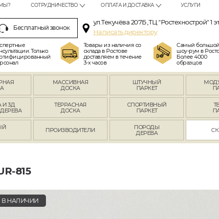
МЫ?
СОТРУДНИЧЕСТВО
ОПЛАТА И ДОСТАВКА
УСЛУГИ
ул.Текучёва 207Б ,ТЦ "Ростехнострой" 1 э
Бесплатный звонок
Написать директору
спертные
Товары из наличия со
Самый большо
нсультации. Только
склада в Ростове
шоу-рум в Росто
ртифицированный
доставляем в течение
Более 4000
рсонал
3-х часов
образцов
РНАЯ
МАССИВНАЯ
ШТУЧНЫЙ
МОД
А
ДОСКА
ПАРКЕТ
П
 И 3Д
ТЕРРАСНАЯ
СПОРТИВНЫЙ
Т
 ДЕРЕВА
ДОСКА
ПАРКЕТ
П
ЫЙ
ПОРОДЫ
ПРОИЗВОДИТЕЛИ
СК
Л
ДЕРЕВА
R-815
В НАЛИЧИИ