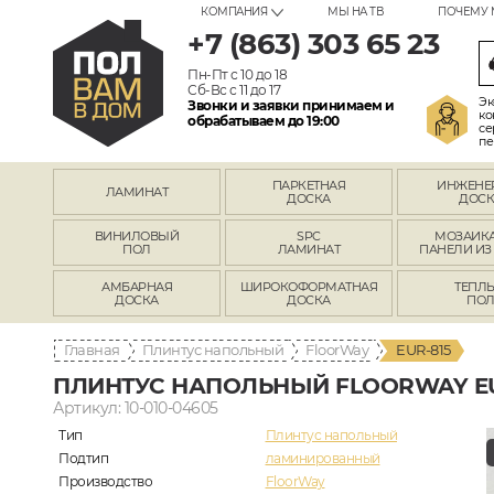
КОМПАНИЯ
МЫ НА ТВ
ПОЧЕМУ 
+7 (863) 303 65 23
Пн-Пт с 10 до 18
Сб-Вс с 11 до 17
Эк
Звонки и заявки принимаем и
ко
обрабатываем до 19:00
се
пе
ПАРКЕТНАЯ
ИНЖЕНЕ
ЛАМИНАТ
ДОСКА
ДОСК
ВИНИЛОВЫЙ
SPC
МОЗАИКА
ПОЛ
ЛАМИНАТ
ПАНЕЛИ ИЗ
АМБАРНАЯ
ШИРОКОФОРМАТНАЯ
ТЕПЛ
ДОСКА
ДОСКА
ПО
Главная
Плинтус напольный
FloorWay
EUR-815
ПЛИНТУС НАПОЛЬНЫЙ FLOORWAY EU
Артикул: 10-010-04605
Тип
Плинтус напольный
Подтип
ламинированный
Производство
FloorWay