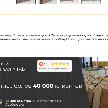
й метр. Это покрытие толщиной 15 мм, порода дерева - дуб, . Гладкая
у плинтус напольный из коллекции FloorWay EUR-815, положите товар 