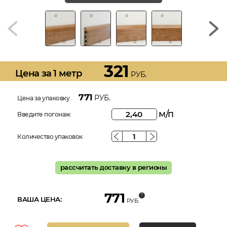
321
Цена за 1 метр
РУБ.
771
РУБ.
Цена за упаковку
м/п
Введите погонаж
Количество упаковок
рассчитать доставку в регионы
771
ВАША ЦЕНА:
РУБ.