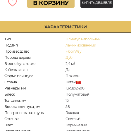
В КОРЗИНУ
КУПИТЬ ДЕШЕВЛЕ
ХАРАКТЕРИСТИКИ
Тип
Плинтус напольный
Подтип
ламинированный
Производство
FloorWay
Порода дерева
Дуб
В одной упаковке
2,4
м/п
Кабель канал
Да
Форма плинтуса
Прямой
Страна
Китай
Размеры, мм
15х58х2400
Блеск
Полуматовый
Толщина, мм
15
Высота плинтуса, мм
58
Поверхность на ощупь
Гладкая
Оттенок
Светлый
Цвет
Коричневый