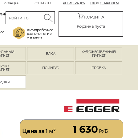
УКЛАДКА
КОНТАКТЫ
РЕГИСТРАЦИЯ
ВХОД С ПАРОЛЕМ
таж
КОРЗИНА
Корзина пуста
й
Антипробочное
ве.
расположение
магазина
УЛЬНЫЙ
ХУДОЖЕСТВЕННЫЙ
ЁЛКА
АРКЕТ
ПАРКЕТ
ЕРМО
ПЛИНТУС
ПРОБКА
АРКЕТ
ИДКИ
1 630
Цена за 1 м²
РУБ.