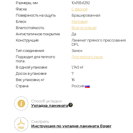
Размеры, мм
10х193х1292
Фаска
C фаской
Поверхность на ощупь
Брашированная
Блеск
Матовый
Влагостойкость
Влагостойкий
Антистатичное покрытие
Да
Конструкция
Ламинат прямого прессования
DPL
Тип соединения
Замок
Подходит для теплого
Для теплого пола
пола
В одной упаковке
1,745
м
2
Досок в упаковке
7
Вес упаковки, кг
16
Страна
Россия
Способ укладки
Укладка ламината
Смотреть
Инструкция по укладке ламината Egger