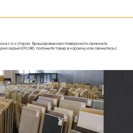
фаска с 4-х сторон. Брашированная поверхность ламината
ория серый EPL180, положите товар в корзину или свяжитесь с