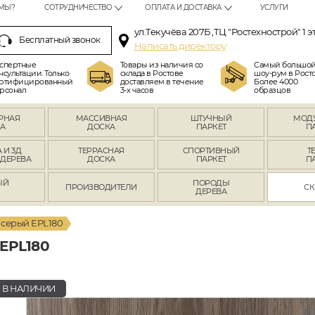
МЫ?
СОТРУДНИЧЕСТВО
ОПЛАТА И ДОСТАВКА
УСЛУГИ
ул.Текучёва 207Б ,ТЦ "Ростехнострой" 1 э
Бесплатный звонок
Написать директору
спертные
Товары из наличия со
Самый большо
нсультации. Только
склада в Ростове
шоу-рум в Росто
ртифицированный
доставляем в течение
Более 4000
рсонал
3-х часов
образцов
РНАЯ
МАССИВНАЯ
ШТУЧНЫЙ
МОД
А
ДОСКА
ПАРКЕТ
П
 И 3Д
ТЕРРАСНАЯ
СПОРТИВНЫЙ
Т
 ДЕРЕВА
ДОСКА
ПАРКЕТ
П
ЫЙ
ПОРОДЫ
ПРОИЗВОДИТЕЛИ
СК
Л
ДЕРЕВА
 серый EPL180
EPL180
В НАЛИЧИИ