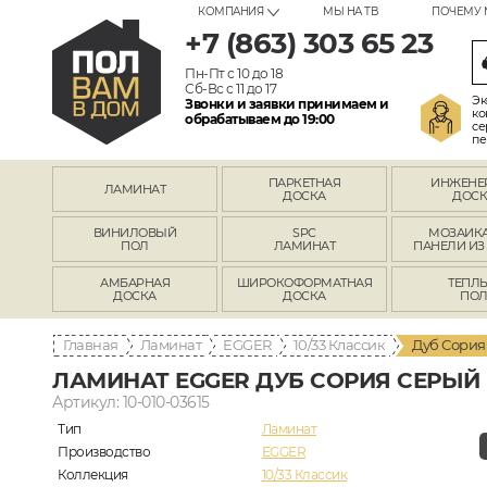
КОМПАНИЯ
МЫ НА ТВ
ПОЧЕМУ 
+7 (863) 303 65 23
Пн-Пт с 10 до 18
Сб-Вс с 11 до 17
Эк
Звонки и заявки принимаем и
ко
обрабатываем до 19:00
се
пе
ПАРКЕТНАЯ
ИНЖЕНЕ
ЛАМИНАТ
ДОСКА
ДОСК
ВИНИЛОВЫЙ
SPC
МОЗАИКА
ПОЛ
ЛАМИНАТ
ПАНЕЛИ ИЗ
АМБАРНАЯ
ШИРОКОФОРМАТНАЯ
ТЕПЛ
ДОСКА
ДОСКА
ПО
Главная
Ламинат
EGGER
10/33 Классик
Дуб Сория
ЛАМИНАТ EGGER ДУБ СОРИЯ СЕРЫЙ 
Артикул: 10-010-03615
Тип
Ламинат
Производство
EGGER
Коллекция
10/33 Классик