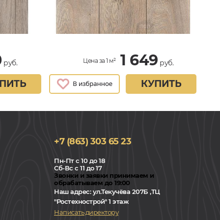
0
1 649
Цена за 1 м²
руб.
руб.
ПИТЬ
КУПИТЬ
+7 (863) 303 65 23
Пн-Пт с 10 до 18
Сб-Вс с 11 до 17
Звонки и заявки принимаем и
обрабатываем до 19:00
Наш адрес:
ул.Текучёва 207Б ,ТЦ
"Ростехнострой" 1 этаж
Написать директору