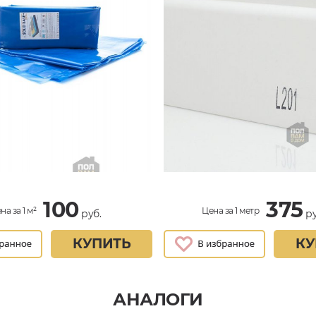
100
375
на за 1 м²
Цена за 1 метр
руб.
ру
КУПИТЬ
КУ
АНАЛОГИ