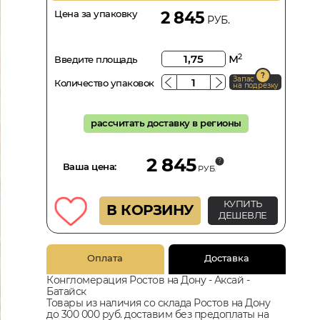
Цена за упаковку
2 845
РУБ.
м
2
Введите площадь
Запас
Количество упаковок
на подрезку
рассчитать доставку в регионы
2 845
Ваша цена:
РУБ.
КУПИТЬ
В КОРЗИНУ
ДЕШЕВЛЕ
Оплата
Доставка
Конгломерация Ростов на Дону - Аксай -
Батайск
Товары из наличия со склада Ростов на Дону
до 300 000 руб. доставим без предоплаты на