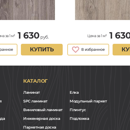
1 630
1 63
на за 1 м²
Цена за 1 м²
руб.
КУПИТЬ
КУ
КАТАЛОГ
Ламинат
Елка
я
SPC ламинат
Модульный паркет
Виниловый ламинат
Плинтус
нда
Инженерная доска
Подложка
Паркетная доска