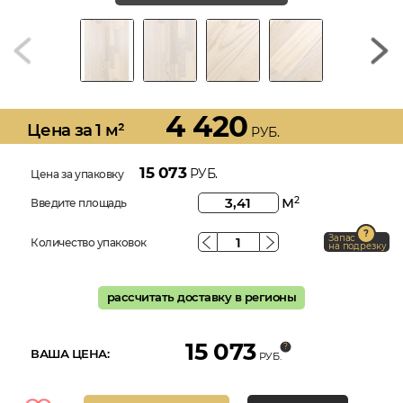
4 420
Цена за 1 м²
РУБ.
15 073
РУБ.
Цена за упаковку
м
2
Введите площадь
Запас
Количество упаковок
на подрезку
рассчитать доставку в регионы
15 073
ВАША ЦЕНА:
РУБ.