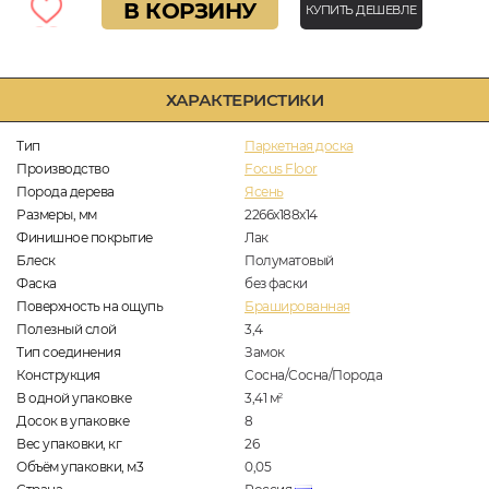
В КОРЗИНУ
КУПИТЬ ДЕШЕВЛЕ
ХАРАКТЕРИСТИКИ
Тип
Паркетная доска
Производство
Focus Floor
Порода дерева
Ясень
Размеры, мм
2266x188x14
Финишное покрытие
Лак
Блеск
Полуматовый
Фаска
без фаски
Поверхность на ощупь
Брашированная
Полезный слой
3,4
Тип соединения
Замок
Конструкция
Сосна/Сосна/Порода
В одной упаковке
3,41
м
2
Досок в упаковке
8
Вес упаковки, кг
26
Объём упаковки, м3
0,05