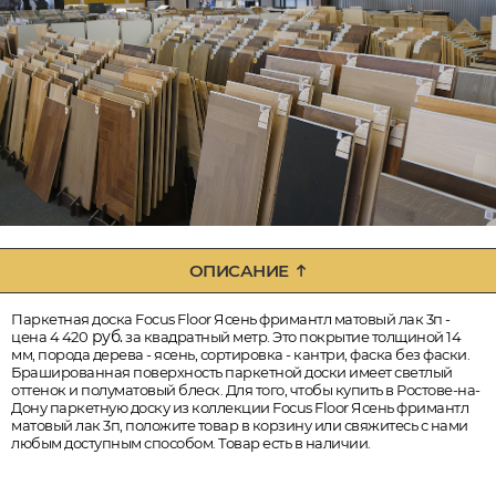
ОПИСАНИЕ
Паркетная доска Focus Floor Ясень фримантл матовый лак 3п -
руб.
цена 4 420
за квадратный метр. Это покрытие толщиной 14
мм, порода дерева - ясень, сортировка - кантри, фаска без фаски.
Брашированная поверхность паркетной доски имеет светлый
оттенок и полуматовый блеск. Для того, чтобы купить в Ростове-на-
Дону паркетную доску из коллекции Focus Floor Ясень фримантл
матовый лак 3п, положите товар в корзину или свяжитесь с нами
любым доступным способом. Товар есть в наличии.