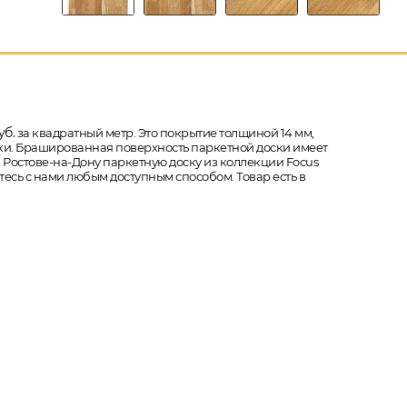
уб.
за квадратный метр. Это покрытие толщиной 14 мм,
фаски. Брашированная поверхность паркетной доски имеет
 в Ростове-на-Дону паркетную доску из коллекции Focus
итесь с нами любым доступным способом. Товар есть в