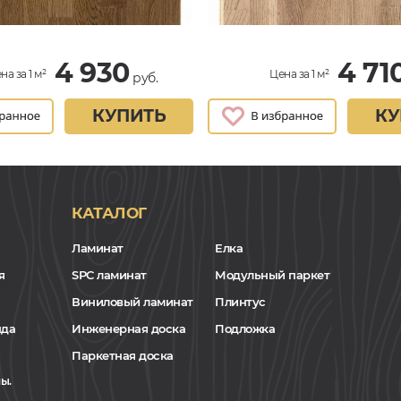
4 930
4 71
на за 1 м²
Цена за 1 м²
руб.
КУПИТЬ
КУ
КАТАЛОГ
Ламинат
Елка
я
SPC ламинат
Модульный паркет
Виниловый ламинат
Плинтус
нда
Инженерная доска
Подложка
Паркетная доска
ы.