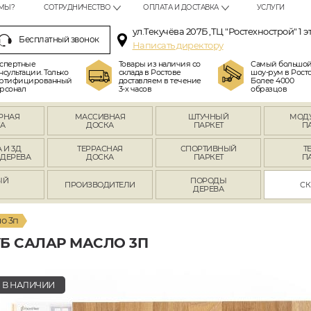
МЫ?
СОТРУДНИЧЕСТВО
ОПЛАТА И ДОСТАВКА
УСЛУГИ
ул.Текучёва 207Б ,ТЦ "Ростехнострой" 1 э
Бесплатный звонок
Написать директору
спертные
Товары из наличия со
Самый большо
нсультации. Только
склада в Ростове
шоу-рум в Росто
ртифицированный
доставляем в течение
Более 4000
рсонал
3-х часов
образцов
РНАЯ
МАССИВНАЯ
ШТУЧНЫЙ
МОД
А
ДОСКА
ПАРКЕТ
П
 И 3Д
ТЕРРАСНАЯ
СПОРТИВНЫЙ
Т
 ДЕРЕВА
ДОСКА
ПАРКЕТ
П
ЫЙ
ПОРОДЫ
ПРОИЗВОДИТЕЛИ
СК
Л
ДЕРЕВА
о 3п
Б САЛАР МАСЛО 3П
В НАЛИЧИИ