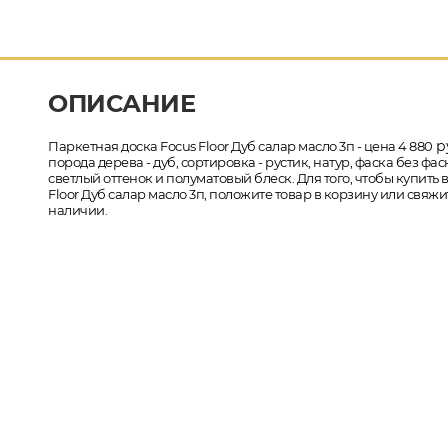
ОПИСАНИЕ
р
Паркетная доска Focus Floor Дуб салар масло 3п - цена 4 880
порода дерева - дуб, сортировка - рустик, натур, фаска без 
светлый оттенок и полуматовый блеск. Для того, чтобы купить
Floor Дуб салар масло 3п, положите товар в корзину или свяж
наличии.