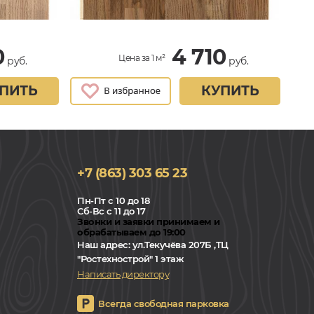
0
4 710
Цена за 1 м²
руб.
руб.
ПИТЬ
КУПИТЬ
+7 (863) 303 65 23
Пн-Пт с 10 до 18
Сб-Вс с 11 до 17
Звонки и заявки принимаем и
обрабатываем до 19:00
Наш адрес:
ул.Текучёва 207Б ,ТЦ
"Ростехнострой" 1 этаж
Написать директору
Всегда свободная парковка