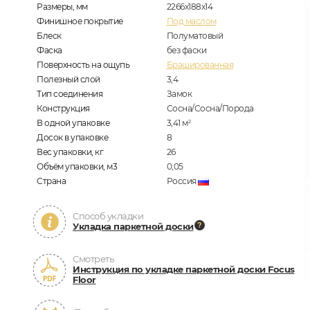
Размеры, мм
2266x188x14
Финишное покрытие
Под маслом
Блеск
Полуматовый
Фаска
без фаски
Поверхность на ощупь
Брашированная
Полезный слой
3,4
Тип соединения
Замок
Конструкция
Сосна/Сосна/Порода
В одной упаковке
3,41
м
2
Досок в упаковке
8
Вес упаковки, кг
26
Объём упаковки, м3
0,05
Страна
Россия
Способ укладки
Укладка паркетной доски
Смотреть
Инструкция по укладке паркетной доски Focus
Floor