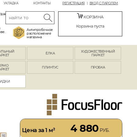
УКЛАДКА
КОНТАКТЫ
РЕГИСТРАЦИЯ
ВХОД С ПАРОЛЕМ
таж
КОРЗИНА
Корзина пуста
й
Антипробочное
ве.
расположение
магазина
УЛЬНЫЙ
ХУДОЖЕСТВЕННЫЙ
ЁЛКА
АРКЕТ
ПАРКЕТ
ЕРМО
ПЛИНТУС
ПРОБКА
АРКЕТ
ИДКИ
4 880
Цена за 1 м²
РУБ.