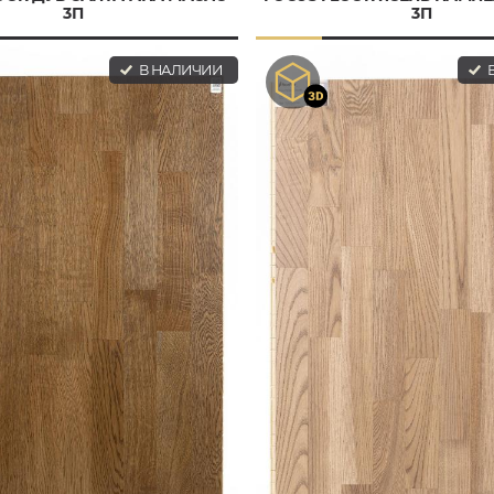
3П
3П
В НАЛИЧИИ
В