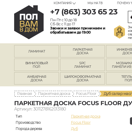
КОМПАНИЯ
МЫ НА ТВ
ПОЧЕМУ 
+7 (863) 303 65 23
Пн-Пт с 10 до 18
Сб-Вс с 11 до 17
Эк
Звонки и заявки принимаем и
ко
обрабатываем до 19:00
се
пе
ПАРКЕТНАЯ
ИНЖЕНЕ
ЛАМИНАТ
ДОСКА
ДОСК
ВИНИЛОВЫЙ
SPC
МОЗАИКА
ПОЛ
ЛАМИНАТ
ПАНЕЛИ ИЗ
АМБАРНАЯ
ШИРОКОФОРМАТНАЯ
ТЕПЛ
ДОСКА
ДОСКА
ПО
Главная
Паркетная доска
Focus Floor
Дуб салар масл
ПАРКЕТНАЯ ДОСКА FOCUS FLOOR ДУ
Артикул: 3011278162013180
Тип
Паркетная доска
Производство
Focus Floor
Порода дерева
Дуб