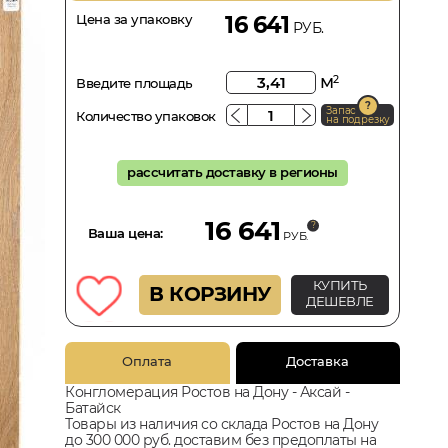
Цена за упаковку
16 641
РУБ.
м
2
Введите площадь
Запас
Количество упаковок
на подрезку
рассчитать доставку в регионы
16 641
Ваша цена:
РУБ.
КУПИТЬ
В КОРЗИНУ
ДЕШЕВЛЕ
Оплата
Доставка
Конгломерация Ростов на Дону - Аксай -
Батайск
Товары из наличия со склада Ростов на Дону
до 300 000 руб. доставим без предоплаты на