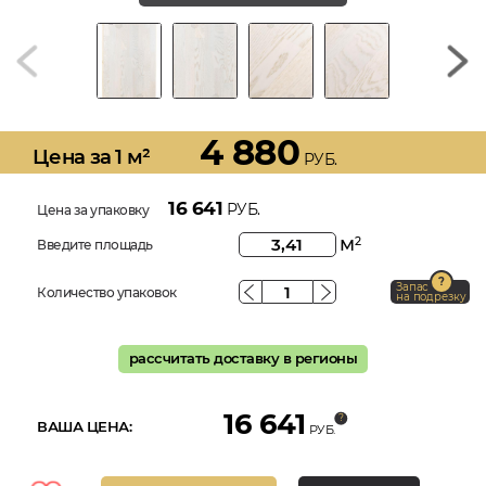
4 880
Цена за 1 м²
РУБ.
16 641
РУБ.
Цена за упаковку
м
2
Введите площадь
Запас
Количество упаковок
на подрезку
рассчитать доставку в регионы
16 641
ВАША ЦЕНА:
РУБ.