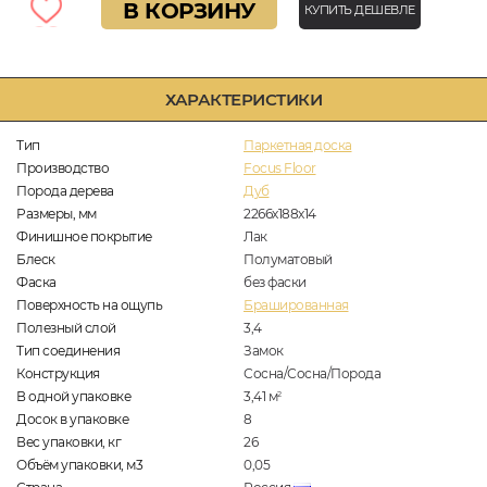
В КОРЗИНУ
КУПИТЬ ДЕШЕВЛЕ
ХАРАКТЕРИСТИКИ
Тип
Паркетная доска
Производство
Focus Floor
Порода дерева
Дуб
Размеры, мм
2266x188x14
Финишное покрытие
Лак
Блеск
Полуматовый
Фаска
без фаски
Поверхность на ощупь
Брашированная
Полезный слой
3,4
Тип соединения
Замок
Конструкция
Сосна/Сосна/Порода
В одной упаковке
3,41
м
2
Досок в упаковке
8
Вес упаковки, кг
26
Объём упаковки, м3
0,05