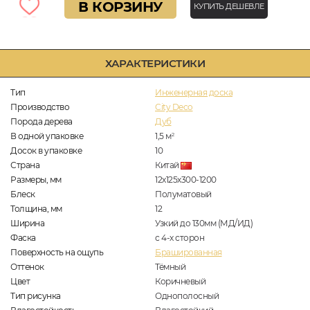
В КОРЗИНУ
КУПИТЬ ДЕШЕВЛЕ
ХАРАКТЕРИСТИКИ
Тип
Инженерная доска
Производство
City Deco
Порода дерева
Дуб
В одной упаковке
1,5
м
2
Досок в упаковке
10
Страна
Китай
Размеры, мм
12х125х300-1200
Блеск
Полуматовый
Толщина, мм
12
Ширина
Узкий до 130мм (МД/ИД)
Фаска
с 4-х сторон
Поверхность на ощупь
Брашированная
Оттенок
Тёмный
Цвет
Коричневый
Тип рисунка
Однополосный