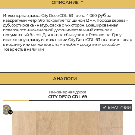
ОПИСАНИЕ
руб.
Инженерная доска City Deco CDL-63 - цена 4 060
за
квадратный метр. Это покрытие толщиной 12 мм, порода дерева -
дуб, сортировка - натур, фаска с 4-х сторон. Брашированная
поверхность инженерной доски имеет тёмный оттенок и
полуматовый блеск. Для того, чтобы купить в Ростове-на-Дону
инженерную доску из коллекции City Deco CDL-63, положите товар
в корзину или свяжитесь с нами любым доступным способом.
Товар есть в наличии.
АНАЛОГИ
Инженерная доска
CITY DECO CDL-69
В НАЛИЧИИ