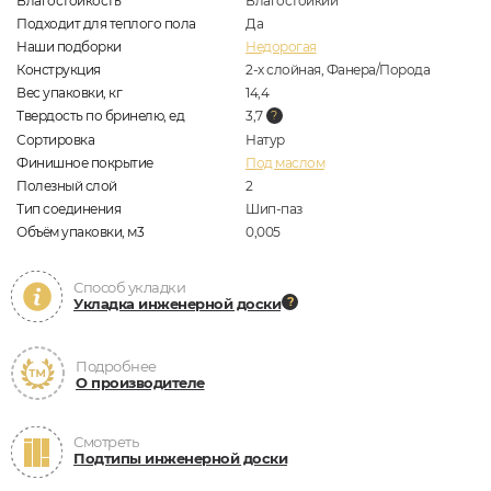
Влагостойкость
Влагостойкий
Подходит для теплого пола
Да
Наши подборки
Недорогая
Конструкция
2-х слойная, Фанера/Порода
Вес упаковки, кг
14,4
Твердость по бринелю, ед
3,7
Сортировка
Натур
Финишное покрытие
Под маслом
Полезный слой
2
Тип соединения
Шип-паз
Объём упаковки, м3
0,005
Способ укладки
Укладка инженерной доски
Подробнее
О производителе
Смотреть
Подтипы инженерной доски