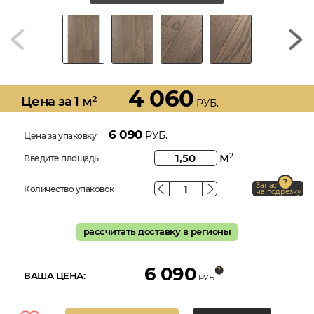
4 060
Цена за 1 м²
РУБ.
6 090
РУБ.
Цена за упаковку
м
2
Введите площадь
Запас
Количество упаковок
на подрезку
рассчитать доставку в регионы
6 090
ВАША ЦЕНА:
РУБ.